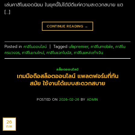
เล่นคาสิโนยอดนิยม ในยุคนี้ไม่ได้มีดีแค่ความสะดวกสบาย แต
[…]
CONTINUE READING
→
Posted in
คาสิโนออนไลน์
|
Tagged
ufapremier
,
คาสิโนmobile
,
คาสิโน
ครบวงจร
,
คาสิโนเกมใหม่
,
คาสิโนแจกโบนัส
,
คาสิโนแหล่งทำเงิน
สล็อตออนไลน์
เกมมือถือสล็อตออนไลน์ แพลตฟอร์มที่ทัน
สมัย ใช้งานได้แบบสะดวกสบาย
POSTED ON
2026-02-26
BY
ADMIN
26
ก.พ.