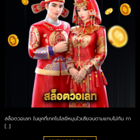
สล็อตวอเลท ในยุคที่เทคโนโลยีหมุนไวเสียจนตามแทบไม่ทัน กา
[…]