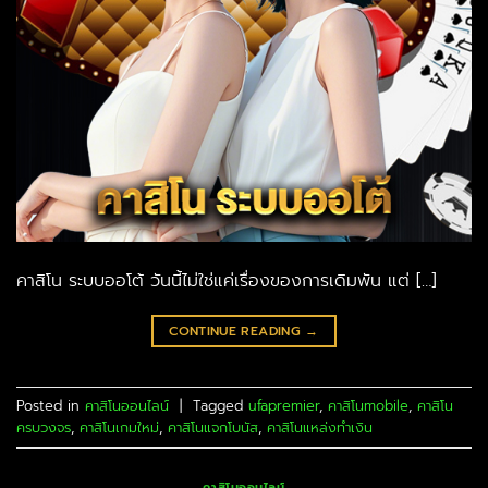
คาสิโน ระบบออโต้ วันนี้ไม่ใช่แค่เรื่องของการเดิมพัน แต่ […]
CONTINUE READING
→
Posted in
คาสิโนออนไลน์
|
Tagged
ufapremier
,
คาสิโนmobile
,
คาสิโน
ครบวงจร
,
คาสิโนเกมใหม่
,
คาสิโนแจกโบนัส
,
คาสิโนแหล่งทำเงิน
คาสิโนออนไลน์