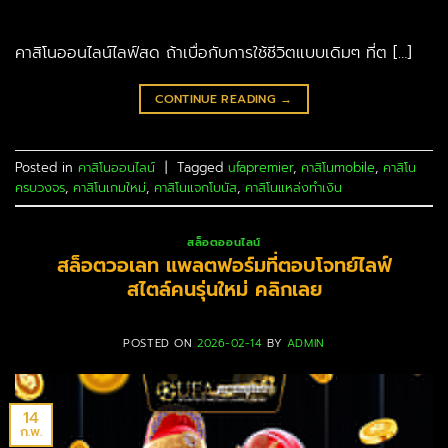
คาสิโนออนไลน์ไลฟ์สด ถ้าเบื่อกับการใช้ชีวิตแบบเดิมๆ ที่ต […]
CONTINUE READING
→
Posted in
คาสิโนออนไลน์
|
Tagged
ufapremier
,
คาสิโนmobile
,
คาสิโน
ครบวงจร
,
คาสิโนเกมใหม่
,
คาสิโนแจกโบนัส
,
คาสิโนแหล่งทำเงิน
สล็อตออนไลน์
สล็อตวอเลท แพลตฟอร์มที่ตอบโจทย์ไลฟ์
สไตล์คนรุ่นใหม่ คลิกเลย
POSTED ON
2026-02-14
BY
ADMIN
14
ก.พ.