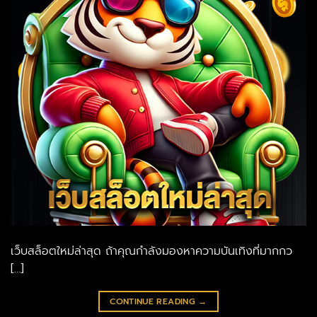
เว็บสล็อตใหม่ล่าสุด ถ้าคุณกำลังมองหาความบันเทิงที่มากกว
[…]
CONTINUE READING
→