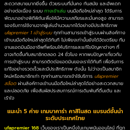
สะดวกสบายมากยิ่งขึ้น ด้วยระบบที่มั่นคง ทันสมัย และอัพเดท
อย่างต่อเนื่อง ระบบ
ทางเข้าเล่น
บนมือถือใหม่ล่าสุด ได้รับการ
พัฒนาอย่างพิถีพิถันเพื่อให้มีความเสถียรและมั่นคงสูง สามารถ
รองรับการใช้งานจากผู้เล่นจำนวนมากได้อย่างมีประสิทธิภาพ
ufapremier 1 เข้าสู่ระบบ
ทุกท่านสามารถเข้าสู่ระบบผ่านลิงค์ทาง
เข้าบนมือถือใหม่ล่าสุดได้ทันที ไม่เพียงเท่านั้นยังได้จัดเตรียม ทีม
งานแอดมินมืออาชีพที่พร้อมให้บริการและแก้ไขปัญหาต่างๆ ที่
อาจเกิดขึ้นกับสมาชิกตลอด 24 ชั่วโมง หากพบปัญหาเกี่ยวกับ
การเข้าสู่ระบบ สามารถติดต่อแอดมินของเราได้ทันที เพื่อรับการ
แก้ไขอย่างรวดเร็วและมีประสิทธิภาพ ดังนั้น ไม่ว่าจะเป็นสมาชิก
ใหม่หรือสมาชิกเก่า ทุกท่านสามารถเข้าใช้บริการ
ufapremier
สล็อต
ผ่านลิงค์ทางเข้าบนมือถือใหม่ล่าสุดได้อย่างสะดวกสบาย
และปลอดภัย เพื่อสัมผัสประสบการณ์การเดิมพันที่ตื่นเต้น และ
เร้าใจ
แนะนำ 5 ค่าย เกมบาคาร่า คาสิโนสด แบรนด์ชั้นนำ
ระดับประเทศไทย
ufapremier 168
เว็บของเราเป็นหนึ่งในเกมพนันออนไลน์ ที่ถูก