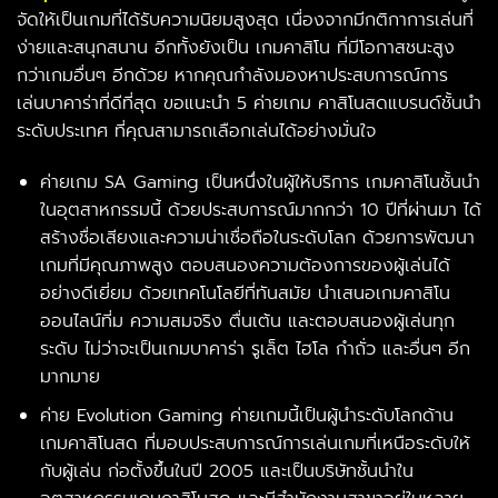
จัดให้เป็นเกมที่ได้รับความนิยมสูงสุด เนื่องจากมีกติกาการเล่นที่
ง่ายและสนุกสนาน อีกทั้งยังเป็น เกมคาสิโน ที่มีโอกาสชนะสูง
กว่าเกมอื่นๆ อีกด้วย หากคุณกำลังมองหาประสบการณ์การ
เล่นบาคาร่าที่ดีที่สุด ขอแนะนำ 5 ค่ายเกม คาสิโนสดแบรนด์ชั้นนำ
ระดับประเทศ ที่คุณสามารถเลือกเล่นได้อย่างมั่นใจ
ค่ายเกม SA Gaming เป็นหนึ่งในผู้ให้บริการ เกมคาสิโนชั้นนำ
ในอุตสาหกรรมนี้ ด้วยประสบการณ์มากกว่า 10 ปีที่ผ่านมา ได้
สร้างชื่อเสียงและความน่าเชื่อถือในระดับโลก ด้วยการพัฒนา
เกมที่มีคุณภาพสูง ตอบสนองความต้องการของผู้เล่นได้
อย่างดีเยี่ยม ด้วยเทคโนโลยีที่ทันสมัย นำเสนอเกมคาสิโน
ออนไลน์ที่ม ความสมจริง ตื่นเต้น และตอบสนองผู้เล่นทุก
ระดับ ไม่ว่าจะเป็นเกมบาคาร่า รูเล็ต ไฮโล กำถั่ว และอื่นๆ อีก
มากมาย
ค่าย Evolution Gaming ค่ายเกมนี้เป็นผู้นำระดับโลกด้าน
เกมคาสิโนสด ที่มอบประสบการณ์การเล่นเกมที่เหนือระดับให้
กับผู้เล่น ก่อตั้งขึ้นในปี 2005 และเป็นบริษัทชั้นนำใน