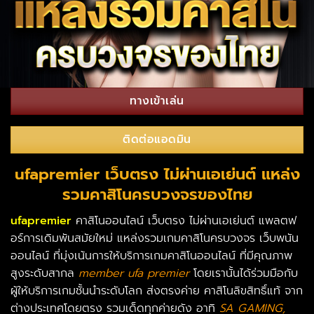
ทางเข้าเล่น
ติดต่อแอดมิน
ufapremier เว็บตรง ไม่ผ่านเอเย่นต์ แหล่ง
รวมคาสิโนครบวงจรของไทย
ufapremier
คาสิโนออนไลน์ เว็บตรง ไม่ผ่านเอเย่นต์ แพลตฟ
อร์การเดิมพันสมัยใหม่ แหล่งรวมเกมคาสิโนครบวงจร เว็บพนัน
ออนไลน์ ที่มุ่งเน้นการให้บริการเกมคาสิโนออนไลน์ ที่มีคุณภาพ
สูงระดับสากล
member ufa premier
โดยเรานั้นได้ร่วมมือกับ
ผู้ให้บริการเกมชั้นนำระดับโลก ส่งตรงค่าย คาสิโนลิขสิทธิ์แท้ จาก
ต่างประเทศโดยตรง รวมเด็ดทุกค่ายดัง อาทิ
SA GAMING,