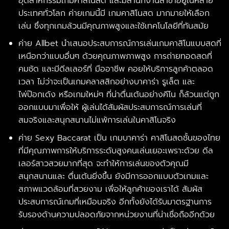
อุตสาหกรรมเกมคาสิโนสด และมีสำนักงานสาขาอยู่ในหลาย
ประเทศทั่วโลก ค่ายเกมนี้มี เกมคาสิโนสด มากมายให้เลือก
เล่น ซึ่งทุกเกมล้วนมีคุณภาพสูงและใช้เทคโนโลยีที่ทันสมัย
ค่าย Allbet นำเสนอประสบการณ์การเล่นเกมคาสิโนแบบสดที่
เหนือกว่าแบบอื่นๆ ด้วยคุณภาพภาพสูง การถ่ายทอดสดที่
คมชัด และมีดีลเลอร์ที่ มืออาชีพ คอยให้บริการลูกค้าตลอด
เวลา ไม่ว่าจะเป็นเกมคลาสสิกอย่างบาคาร่า รูเล็ต และ
ไพ่ป๊อกเด้ง หรือเกมใหม่ๆ ที่น่าตื่นเต้นอย่างคีโน ก็ล้วนแต่ถูก
ออกแบบมาเพื่อให้ ผู้เล่นได้สัมผัสประสบการณ์การเล่นที่
สมจริงและสนุกสนานไม่แพ้การเล่นในคาสิโนจริง
ค่าย Sexy Baccarat เป็น เกมบาคาร่า คาสิโนสดชั้นของไทย
ที่มีคุณภาพการให้บริการระดับสูงคนเล่นเยอะเพราะด้วย ดีล
เลอร์สาวสวยมากที่สุด จะทำให้การเล่นของตัวคุณมี
สนุกสนานและ ตื่นเต้นยิ่งขึ้น ยังมีการออกแบบตัวเกมและ
สภาพแวดล้อมที่สวยงาม เพื่อให้ลูกค้าของเราได้ สัมผัส
ประสบการณ์เกมที่เหมือนจริง อีกทั้งยังได้รับมาตรฐานการ
รับรองด้านความปลอดภัยจากหน่วยงานที่น่าเชื่อถืออีกด้วย