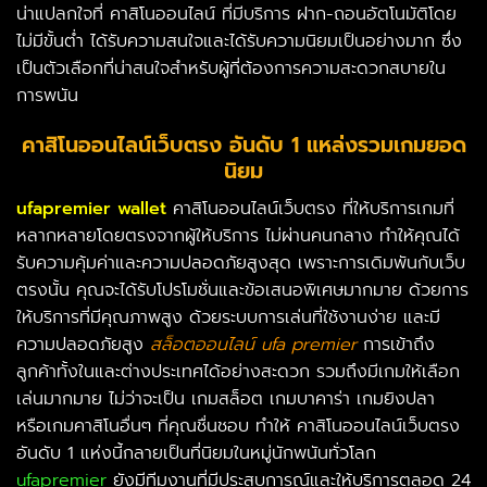
น่าแปลกใจที่ คาสิโนออนไลน์ ที่มีบริการ ฝาก-ถอนอัตโนมัติโดย
ไม่มีขั้นต่ำ ได้รับความสนใจและได้รับความนิยมเป็นอย่างมาก ซึ่ง
เป็นตัวเลือกที่น่าสนใจสำหรับผู้ที่ต้องการความสะดวกสบายใน
การพนัน
คาสิโนออนไลน์เว็บตรง อันดับ 1 แหล่งรวมเกมยอด
นิยม
ufapremier wallet
คาสิโนออนไลน์เว็บตรง ที่ให้บริการเกมที่
หลากหลายโดยตรงจากผู้ให้บริการ ไม่ผ่านคนกลาง ทำให้คุณได้
รับความคุ้มค่าและความปลอดภัยสูงสุด เพราะการเดิมพันกับเว็บ
ตรงนั้น คุณจะได้รับโปรโมชั่นและข้อเสนอพิเศษมากมาย ด้วยการ
ให้บริการที่มีคุณภาพสูง ด้วยระบบการเล่นที่ใช้งานง่าย และมี
ความปลอดภัยสูง
สล็อตออนไลน์ ufa premier
การเข้าถึง
ลูกค้าทั้งในและต่างประเทศได้อย่างสะดวก รวมถึงมีเกมให้เลือก
เล่นมากมาย ไม่ว่าจะเป็น เกมสล็อต เกมบาคาร่า เกมยิงปลา
หรือเกมคาสิโนอื่นๆ ที่คุณชื่นชอบ ทำให้ คาสิโนออนไลน์เว็บตรง
อันดับ 1 แห่งนี้กลายเป็นที่นิยมในหมู่นักพนันทั่วโลก
ufapremier
ยังมีทีมงานที่มีประสบการณ์และให้บริการตลอด 24