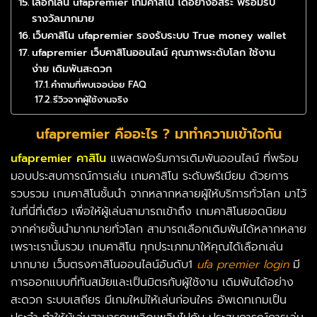
เลือกเล่น ufapremier เกมคาสิโน ได้อย่างอิสระ พร้อมรับ
รางวัลมากมาย
เว็บคาสิโน ufapremier รองรับระบบ True money wallet
ufapremier เว็บคาสิโนออนไลน์ คุณภาพระดับโลก ใช้งาน
ง่าย เดิมพันสะดวก
คำถามที่พบเจอบ่อย FAQ
รีวิวจากผู้ใช้งานจริง
ufapremier คืออะไร ? มาทำความเข้าใจกัน
ufapremier คาสิโน
แพลตฟอร์มการเดิมพันออนไลน์ ที่พร้อม
มอบประสบการณ์การเล่น เกมคาสิโน ระดับพรีเมียม ด้วยการ
รวบรวม เกมคาสิโนชั้นนำ จากหลากหลายผู้ให้บริการทั่วโลก มาไว้
ในที่นี่ที่เดียว เพื่อให้ผู้เล่นสามารถเข้าถึง เกมคาสิโนยอดนิยม
จากค่ายชั้นนำมากมายทั่วโลก สามารถเลือกเดิมพันได้หลากหลาย
เพราะเรานั้นรวม เกมคาสิโน ทุกประเภทมาให้คุณได้เลือกเล่น
มากมาย เว็บตรงคาสิโนออนไลน์อันดับ1
ufa premier login
มี
การออกแบบที่ทันสมัยและเป็นมิตรกับผู้ใช้งาน เดิมพันได้อย่าง
สะดวก ระบบเสถียร มีเกมใหม่ให้เล่นก่อนใคร อัพเดทเกมเป็น