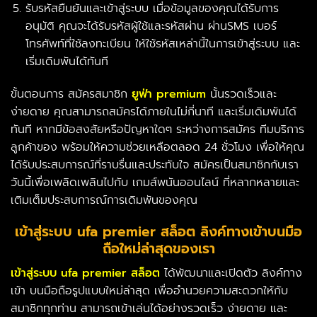
รับรหัสยืนยันและเข้าสู่ระบบ เมื่อข้อมูลของคุณได้รับการ
อนุมัติ คุณจะได้รับรหัสผู้ใช้และรหัสผ่าน ผ่านSMS เบอร์
โทรศัพท์ที่ใช้ลงทะเบียน ให้ใช้รหัสเหล่านี้ในการเข้าสู่ระบบ และ
เริ่มเดิมพันได้ทันที
ขั้นตอนการ สมัครสมาชิก
ยูฟ่า premium
นั้นรวดเร็วและ
ง่ายดาย คุณสามารถสมัครได้ภายในไม่กี่นาที และเริ่มเดิมพันได้
ทันที หากมีข้อสงสัยหรือปัญหาใดๆ ระหว่างการสมัคร ทีมบริการ
ลูกค้าของ พร้อมให้ความช่วยเหลือตลอด 24 ชั่วโมง เพื่อให้คุณ
ได้รับประสบการณ์ที่ราบรื่นและประทับใจ สมัครเป็นสมาชิกกับเรา
วันนี้เพื่อเพลิดเพลินไปกับ เกมส์พนันออนไลน์ ที่หลากหลายและ
เติมเต็มประสบการณ์การเดิมพันของคุณ
เข้าสู่ระบบ ufa premier สล็อต ลิงค์ทางเข้าบนมือ
ถือใหม่ล่าสุดของเรา
เข้าสู่ระบบ ufa premier สล็อต
ได้พัฒนาและเปิดตัว ลิงค์ทาง
เข้า บนมือถือรูปแบบใหม่ล่าสุด เพื่ออำนวยความสะดวกให้กับ
สมาชิกทุกท่าน สามารถเข้าเล่นได้อย่างรวดเร็ว ง่ายดาย และ