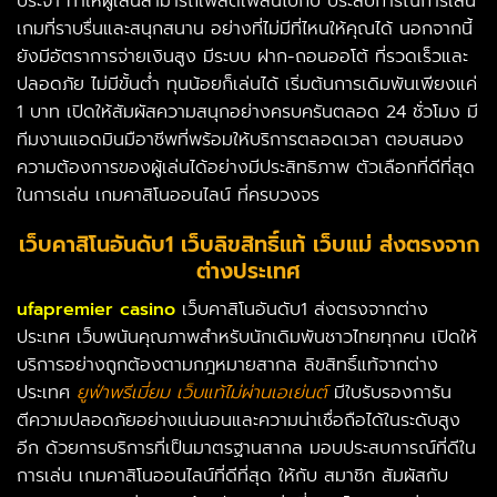
ประจำ ทำให้ผู้เล่นสามารถเพลิดเพลินไปกับ ประสบการณ์การเล่น
เกมที่ราบรื่นและสนุกสนาน อย่างที่ไม่มีที่ไหนให้คุณได้ นอกจากนี้
ยังมีอัตราการจ่ายเงินสูง มีระบบ ฝาก-ถอนออโต้ ที่รวดเร็วและ
ปลอดภัย ไม่มีขั้นต่ำ ทุนน้อยก็เล่นได้ เริ่มต้นการเดิมพันเพียงแค่
1 บาท เปิดให้สัมผัสความสนุกอย่างครบครันตลอด 24 ชั่วโมง มี
ทีมงานแอดมินมือาชีพที่พร้อมให้บริการตลอดเวลา ตอบสนอง
ความต้องการของผู้เล่นได้อย่างมีประสิทธิภาพ ตัวเลือกที่ดีที่สุด
ในการเล่น เกมคาสิโนออนไลน์ ที่ครบวงจร
เว็บคาสิโนอันดับ1 เว็บลิขสิทธิ์แท้ เว็บแม่ ส่งตรงจาก
ต่างประเทศ
ufapremier casino
เว็บคาสิโนอันดับ1 ส่งตรงจากต่าง
ประเทศ เว็บพนันคุณภาพสำหรับนักเดิมพันชาวไทยทุกคน เปิดให้
บริการอย่างถูกต้องตามกฎหมายสากล ลิขสิทธิ์แท้จากต่าง
ประเทศ
ยูฟ่าพรีเมี่ยม เว็บแท้ไม่ผ่านเอเย่นต์
มีใบรับรองการัน
ตีความปลอดภัยอย่างแน่นอนและความน่าเชื่อถือได้ในระดับสูง
อีก ด้วยการบริการที่เป็นมาตรฐานสากล มอบประสบการณ์ที่ดีใน
การเล่น เกมคาสิโนออนไลน์ที่ดีที่สุด ให้กับ สมาชิก สัมผัสกับ