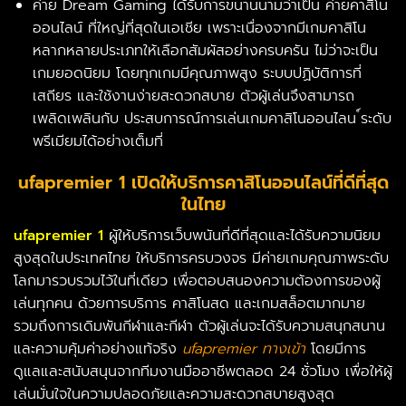
ค่าย Dream Gaming ได้รับการขนานนามว่าเป็น ค่ายคาสิโน
ออนไลน์ ที่ใหญ่ที่สุดในเอเชีย เพราะเนื่องจากมีเกมคาสิโน
หลากหลายประเภทให้เลือกสัมผัสอย่างครบครัน ไม่ว่าจะเป็น
เกมยอดนิยม โดยทุกเกมมีคุณภาพสูง ระบบปฏิบัติการที่
เสถียร และใช้งานง่ายสะดวกสบาย ตัวผู้เล่นจึงสามารถ
เพลิดเพลินกับ ประสบการณ์การเล่นเกมคาสิโนออนไลน ์ระดับ
พรีเมียมได้อย่างเต็มที่
ufapremier 1 เปิดให้บริการคาสิโนออนไลน์ที่ดีที่สุด
ในไทย
ufapremier 1
ผู้ให้บริการเว็บพนันที่ดีที่สุดและได้รับความนิยม
สูงสุดในประเทศไทย ให้บริการครบวงจร มีค่ายเกมคุณภาพระดับ
โลกมารวบรวมไว้ในที่เดียว เพื่อตอบสนองความต้องการของผู้
เล่นทุกคน ด้วยการบริการ คาสิโนสด และเกมสล็อตมากมาย
รวมถึงการเดิมพันกีฬาและกีฬา ตัวผู้เล่นจะได้รับความสนุกสนาน
และความคุ้มค่าอย่างแท้จริง
ufapremier ทางเข้า
โดยมีการ
ดูแลและสนับสนุนจากทีมงานมืออาชีพตลอด 24 ชั่วโมง เพื่อให้ผู้
เล่นมั่นใจในความปลอดภัยและความสะดวกสบายสูงสุด