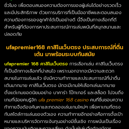
ชั่วโมง เพื่อตอบสนองความต้องการของผู้เล่นได้อย่างรวดเร็ว
และมีประสิทธิภาพ ด้วยการบริการที่เป็นมืออาชีพและตอบสนอง
ความต้องการของลูกค้าได้เป็นอย่างดี นี้จึงเป็นทางเลือกที่ดี
สำหรับผู้ที่ต้องการหาประสบการณ์การเล่นพนันที่สนุกสนานและ
ปลอดภัย
ufapremier168 คาสิโนเว็บตรง ประสบการณ์ที่ตื่น
เต้น มาพร้อมระบบทันสมัย
ufapremier 168 คาสิโนเว็บตรง
การเลือกเล่น คาสิโนเว็บตรง
ก็เป็นอีกทางเลือกที่น่าสนใจ เพราะนอกจากจะมีความสะดวก
สบายในการเล่นแล้ว ยังมีความท้าทายและประสบการณ์ที่น่าตื่น
เต้นมากมาย คาสิโนเว็บตรง มักจะมีเกมให้เลือกเล่นมากมาย
ตั้งแต่เกมยอดนิยมอย่าง บาคาร่า โป๊กเกอร์ และสล็อต ไปจนถึง
เกมที่น้อยคนรู้จัก
ufa premier 168 casino
คนที่ชื่นชอบความ
ท้าทายจึงต้องค้นหาและทดลองเล่นเกมใหม่ๆ เพื่อหาเกมที่ตรง
กับสไตล์การเล่นของตัวเอง ความท้าทายอีกอย่างคือการตั้งเป้า
หมายและบริหารจัดการเงินทุนอย่างมีชั้นเชิง การพนันเป็นเรื่อง
ของความบันเทิงและความเสี่ยง ดังนั้นผู้เล่นจึงต้องมีการ