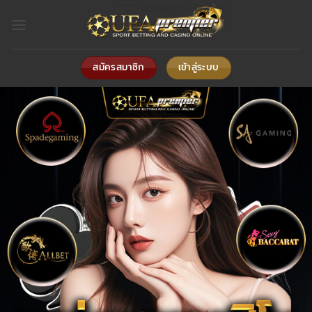
ข้าม
ไป
ยัง
เนื้อหา
สมัครสมาชิก
เข้าสู่ระบบ