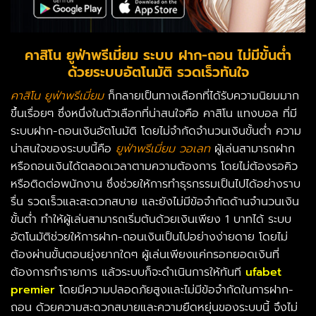
คาสิโน ยูฟ่าพรีเมี่ยม ระบบ ฝาก-ถอน ไม่มีขั้นต่ำ
ด้วยระบบอัตโนมัติ รวดเร็วทันใจ
คาสิโน ยูฟ่าพรีเมี่ยม
ก็กลายเป็นทางเลือกที่ได้รับความนิยมมาก
ขึ้นเรื่อยๆ ซึ่งหนึ่งในตัวเลือกที่น่าสนใจคือ คาสิโน แทงบอล ที่มี
ระบบฝาก-ถอนเงินอัตโนมัติ โดยไม่จำกัดจำนวนเงินขั้นต่ำ ความ
น่าสนใจของระบบนี้คือ
ยูฟ่าพรีเมี่ยม วอเลท
ผู้เล่นสามารถฝาก
หรือถอนเงินได้ตลอดเวลาตามความต้องการ โดยไม่ต้องรอคิว
หรือติดต่อพนักงาน ซึ่งช่วยให้การทำธุรกรรมเป็นไปได้อย่างราบ
รื่น รวดเร็วและสะดวกสบาย และยังไม่มีข้อจำกัดด้านจำนวนเงิน
ขั้นต่ำ ทำให้ผู้เล่นสามารถเริ่มต้นด้วยเงินเพียง 1 บาทได้ ระบบ
อัตโนมัติช่วยให้การฝาก-ถอนเงินเป็นไปอย่างง่ายดาย โดยไม่
ต้องผ่านขั้นตอนยุ่งยากใดๆ
ผู้เล่นเพียงแค่กรอกยอดเงินที่
ต้องการทำรายการ แล้วระบบก็จะดำเนินการให้ทันที
ufabet
premier
โดยมีความปลอดภัยสูงและไม่มีข้อจำกัดในการฝาก-
ถอน ด้วยความสะดวกสบายและความยืดหยุ่นของระบบนี้ จึงไม่