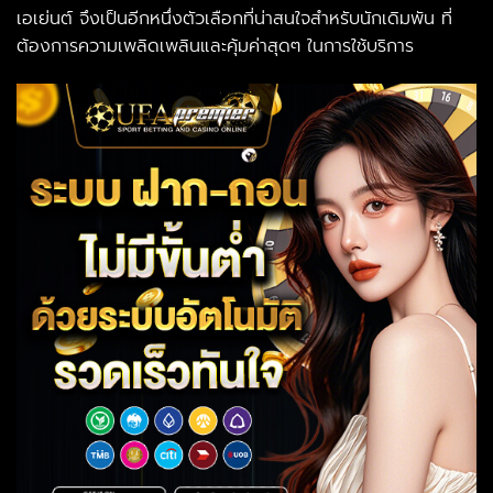
เอเย่นต์ จึงเป็นอีกหนึ่งตัวเลือกที่น่าสนใจสำหรับนักเดิมพัน ที่
ต้องการความเพลิดเพลินและคุ้มค่าสุดๆ ในการใช้บริการ