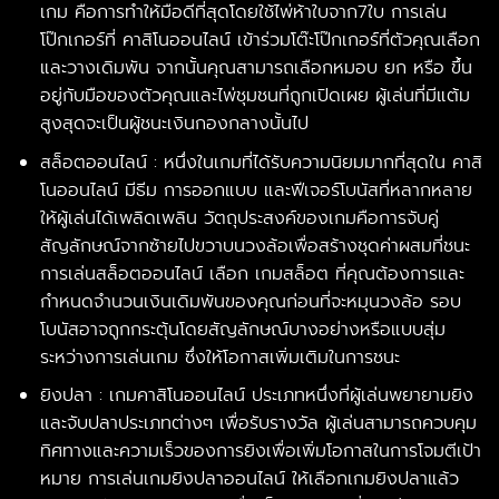
เกม คือการทำให้มือดีที่สุดโดยใช้ไพ่ห้าใบจาก7ใบ การเล่น
โป๊กเกอร์ที่ คาสิโนออนไลน์ เข้าร่วมโต๊ะโป๊กเกอร์ที่ตัวคุณเลือก
และวางเดิมพัน จากนั้นคุณสามารถเลือกหมอบ ยก หรือ ขึ้น
อยู่กับมือของตัวคุณและไพ่ชุมชนที่ถูกเปิดเผย ผู้เล่นที่มีแต้ม
สูงสุดจะเป็นผู้ชนะเงินกองกลางนั้นไป
สล็อตออนไลน์ : หนึ่งในเกมที่ได้รับความนิยมมากที่สุดใน คาสิ
โนออนไลน์ มีธีม การออกแบบ และฟีเจอร์โบนัสที่หลากหลาย
ให้ผู้เล่นได้เพลิดเพลิน วัตถุประสงค์ของเกมคือการจับคู่
สัญลักษณ์จากซ้ายไปขวาบนวงล้อเพื่อสร้างชุดค่าผสมที่ชนะ
การเล่นสล็อตออนไลน์ เลือก เกมสล็อต ที่คุณต้องการและ
กำหนดจำนวนเงินเดิมพันของคุณก่อนที่จะหมุนวงล้อ รอบ
โบนัสอาจถูกกระตุ้นโดยสัญลักษณ์บางอย่างหรือแบบสุ่ม
ระหว่างการเล่นเกม ซึ่งให้โอกาสเพิ่มเติมในการชนะ
ยิงปลา : เกมคาสิโนออนไลน์ ประเภทหนึ่งที่ผู้เล่นพยายามยิง
และจับปลาประเภทต่างๆ เพื่อรับรางวัล ผู้เล่นสามารถควบคุม
ทิศทางและความเร็วของการยิงเพื่อเพิ่มโอกาสในการโจมตีเป้า
หมาย การเล่นเกมยิงปลาออนไลน์ ให้เลือกเกมยิงปลาแล้ว