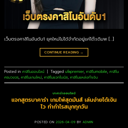
เว็บตรงคาสิโนอันดับ1 ยุคใหม่ไม่ได้จำกัดอยู่แค่โต๊ะเดิมพ […]
CONTINUE READING
→
Posted in
คาสิโนออนไลน์
|
Tagged
ufapremier
,
คาสิโนmobile
,
คาสิโน
ครบวงจร
,
คาสิโนเกมใหม่
,
คาสิโนแจกโบนัส
,
คาสิโนแหล่งทำเงิน
บาคาร่าออนไลน์
แจกสูตรบาคาร่า เกมไพ่สุดมันส์ เล่นง่ายได้เงิน
ไว ทำกำไรสนุกทุกวัน
POSTED ON
2026-04-09
BY
ADMIN