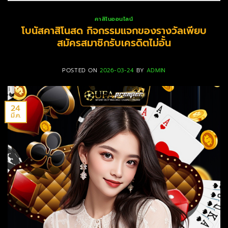
คาสิโนออนไลน์
โบนัสคาสิโนสด กิจกรรมแจกของรางวัลเพียบ
สมัครสมาชิกรับเครดิตไม่อั้น
POSTED ON
2026-03-24
BY
ADMIN
24
มี.ค.