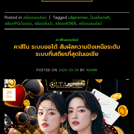
Posted in
สล็อตออนไลน์
|
Tagged
ufapremier
,
ปั่นสล็อตฟรี
,
สล็อตPGเว็บตรง
,
สล็อตชั้นนำ
,
สล็อตพีจี168
,
สล็อตออนไลน์
คาสิโนออนไลน์
คาสิโน ระบบออโต้ สัมผัสความปังเหนือระดับ
ระบบที่เสถียรที่สุดในเอเชีย
POSTED ON
2026-03-26
BY
ADMIN
26
มี.ค.