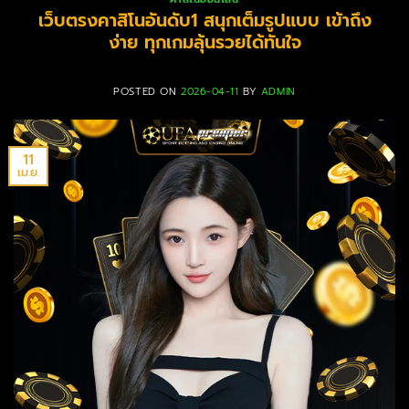
เว็บตรงคาสิโนอันดับ1 สนุกเต็มรูปแบบ เข้าถึง
ง่าย ทุกเกมลุ้นรวยได้ทันใจ
POSTED ON
2026-04-11
BY
ADMIN
11
เม.ย.