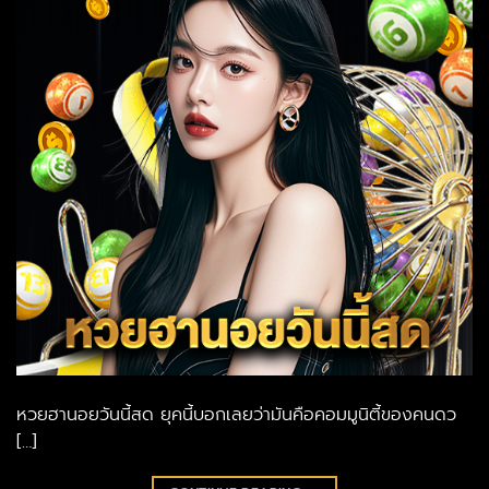
หวยฮานอยวันนี้สด ยุคนี้บอกเลยว่ามันคือคอมมูนิตี้ของคนดว
[…]