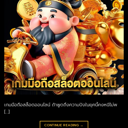
เกมมือถือสล็อตออนไลน์ ถ้าพูดถึงความปังในยุคนี้คงหนีไม่พ
[…]
CONTINUE READING
→