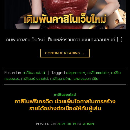
เดิมพันคาสิโนเว็บใหม่ เป็นแหล่งรวมความบันเทิงออนไลน์ที่ […]
CONTINUE READING
→
Posted in
คาสิโนออนไลน์
|
Tagged
ufapremier
,
คาสิโนmobile
,
คาสิโน
ครบวงจร
,
คาสิโนสร้างรายได้
,
คาสิโนเกมใหม่
,
แหล่งรวมคาสิโน
คาสิโนออนไลน์
คาสิโนฟรีเครดิต ช่วยเพิ่มโอกาสในการสร้าง
รายได้อย่างต่อเนื่องให้กับผู้เล่น
POSTED ON
2025-08-15
BY
ADMIN