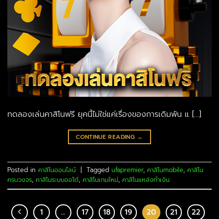
ทดลองเล่นคาสิโนฟรี ยุคนี้ไม่ใช่แค่เรื่องของการเดิมพัน แ […]
CONTINUE READING
→
Posted in
คาสิโนออนไลน์
|
Tagged
ufapremier
,
คาสิโนmobile
,
คาสิโน
ครบวงจร
,
คาสิโนระบบออโต้
,
คาสิโนเกมใหม่
,
คาสิโนแหล่งทำเงิน
1
…
17
18
19
20
21
22