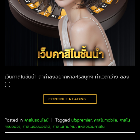
เว็บคาสิโนชั้นนำ ถ้ากำลังอยากหาอะไรสนุกๆ ทำเวลาว่าง ลอง
[…]
CONTINUE READING
→
Posted in
คาสิโนออนไลน์
|
Tagged
ufapremier
,
คาสิโนmobile
,
คาสิโน
ครบวงจร
,
คาสิโนระบบออโต้
,
คาสิโนเกมใหม่
,
แหล่งรวมคาสิโน