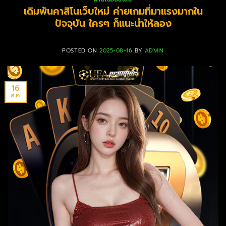
เดิมพันคาสิโนเว็บใหม่ ค่ายเกมที่มาแรงมากใน
ปัจจุบัน ใครๆ ก็แนะนำให้ลอง
POSTED ON
2025-08-16
BY
ADMIN
16
ส.ค.