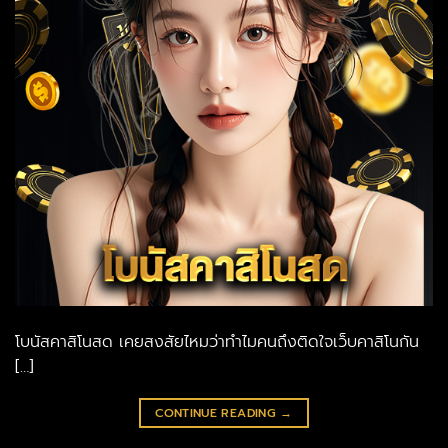
โบนัสคาสิโนสด เคยสงสัยไหมว่าทำไมคนถึงติดใจเว็บคาสิโนกัน
[…]
CONTINUE READING
→