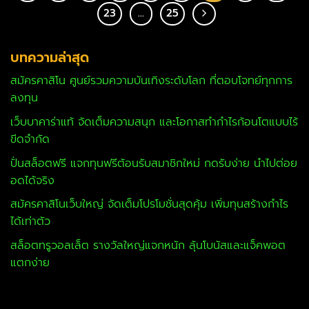
23
…
25
บทความล่าสุด
สมัครคาสิโน ศูนย์รวมความบันเทิงระดับโลก ที่ตอบโจทย์ทุกการ
ลงทุน
เว็บบาคาร่าแท้ จัดเต็มความสนุก และโอกาสทำกำไรก้อนโตแบบไร้
ขีดจำกัด
ปั่นสล็อตฟรี แจกทุนฟรีต้อนรับสมาชิกใหม่ กดรับง่าย นำไปต่อย
อดได้จริง
สมัครคาสิโนเว็บใหญ่ จัดเต็มโปรโมชั่นสุดคุ้ม เพิ่มทุนสร้างกำไร
ได้เท่าตัว
สล็อตทรูวอลเล็ต รางวัลใหญ่แจกหนัก ลุ้นโบนัสและแจ็คพอต
แตกง่าย