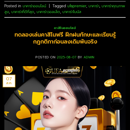
Posted in
บาคาร่าออนไลน์
|
Tagged
ufapremier
,
บาคาร่า
,
บาคาร่าคุณภาพ
สูง
,
บาคาร่าที่ดีที่สุด
,
บาคาร่าวอลเล็ต
,
บาคาร่าโบนัส
คาสิโนออนไลน์
ทดลองเล่นคาสิโนฟรี ฝึกฝนทักษะและเรียนรู้
กฎกติกาก่อนลงเดิมพันจริง
POSTED ON
2025-08-07
BY
ADMIN
07
ส.ค.