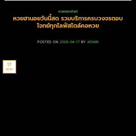
หวยออนไลน์
หวยฮานอยวันนี้สด รวมบริการครบวงจรตอบ
โจทย์ทุกไลฟ์สไตล์คอหวย
POSTED ON
2026-04-17
BY
ADMIN
17
เม.ย.