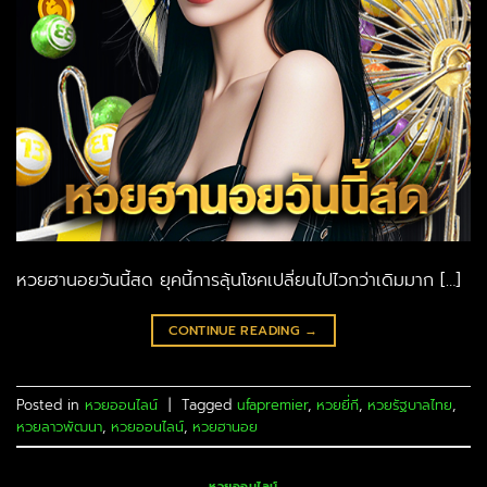
หวยฮานอยวันนี้สด ยุคนี้การลุ้นโชคเปลี่ยนไปไวกว่าเดิมมาก […]
CONTINUE READING
→
Posted in
หวยออนไลน์
|
Tagged
ufapremier
,
หวยยี่กี
,
หวยรัฐบาลไทย
,
หวยลาวพัฒนา
,
หวยออนไลน์
,
หวยฮานอย
หวยออนไลน์