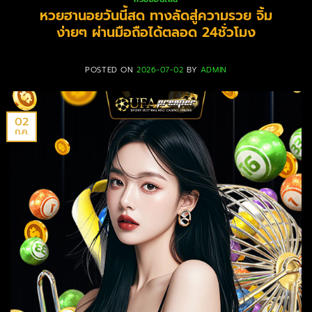
หวยฮานอยวันนี้สด ทางลัดสู่ความรวย จิ้ม
ง่ายๆ ผ่านมือถือได้ตลอด 24ชั่วโมง
POSTED ON
2026-07-02
BY
ADMIN
02
ก.ค.