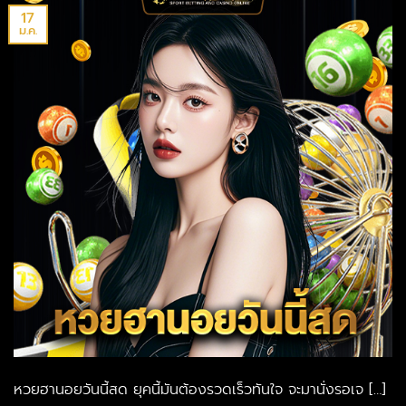
17
ม.ค.
หวยฮานอยวันนี้สด ยุคนี้มันต้องรวดเร็วทันใจ จะมานั่งรอเจ […]