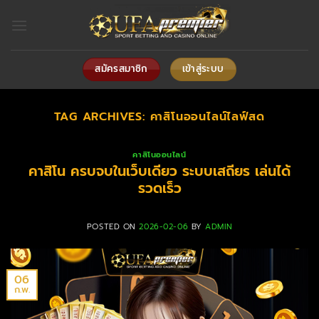
ข้าม
ไป
ยัง
เนื้อหา
สมัครสมาชิก
เข้าสู่ระบบ
TAG ARCHIVES:
คาสิโนออนไลน์ไลฟ์สด
คาสิโนออนไลน์
คาสิโน ครบจบในเว็บเดียว ระบบเสถียร เล่นได้
รวดเร็ว
POSTED ON
2026-02-06
BY
ADMIN
06
ก.พ.