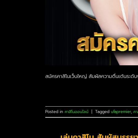
สมัครคาสิโนเว็บใหญ่ สัมผัสความตื่นเต้นระดับพ
Posted in
คาสิโนออนไลน์
|
Tagged
ufapremier
,
คา
เล่นคาสิโน สัมผัสบรรย