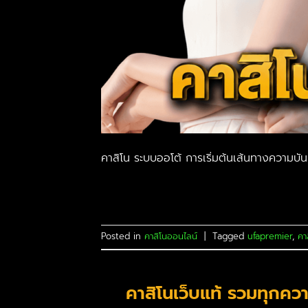
คาสิโน ระบบออโต้ การเริ่มต้นเส้นทางความบันเ
Posted in
คาสิโนออนไลน์
|
Tagged
ufapremier
,
คา
คาสิโนเว็บแท้ รวมทุกค