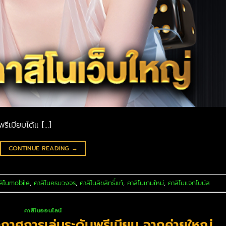
รีเมียมได้แ […]
CONTINUE READING
→
สิโนmobile
,
คาสิโนครบวงจร
,
คาสิโนลิขสิทธิ์แท้
,
คาสิโนเกมใหม่
,
คาสิโนแจกโบนัส
คาสิโนออนไลน์
ากาศการเล่นระดับพรีเมียม จากค่ายใหญ่