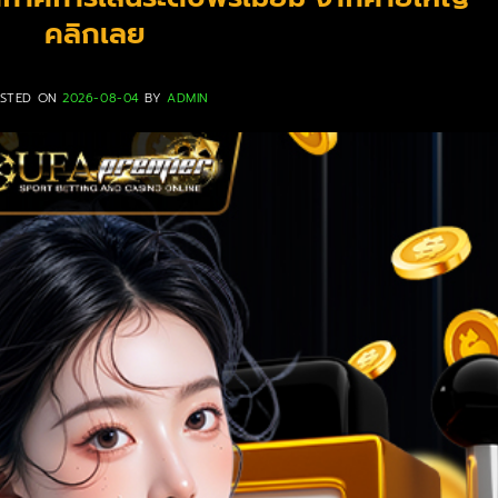
คลิกเลย
STED ON
2026-08-04
BY
ADMIN