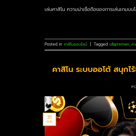
เล่นคาสิโน ความน่าเชื่อถือของการเล่นเกมบนโล
Posted in
คาสิโนออนไลน์
|
Tagged
ufapremier
,
คา
คาสิโน ระบบออโต้ สนุกไร้
P
31
ก.ค.