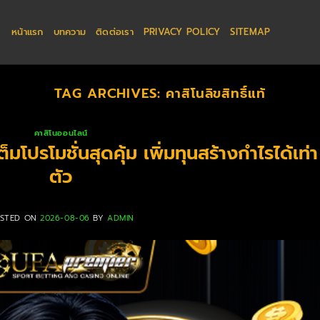
หน้าแรก
บทความ
ติดต่อเรา
PRIVACY POLICY
SITEMAP
TAG ARCHIVES:
คาสิโนลิขสิทธิ์แท้
คาสิโนออนไลน์
็มโปรโมชั่นสุดคุ้ม เพิ่มทุนสร้างกำไรได้เท่า
ตัว
STED ON
2026-08-06
BY
ADMIN