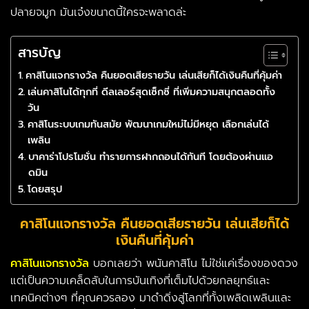
ปลายจมูก มันเจ๋งขนาดนี้ใครจะพลาดล่ะ
สารบัญ
คาสิโนแจกรางวัล คืนยอดเสียรายวัน เล่นเสียก็ได้เงินคืนที่คุ้มค่า
เล่นคาสิโนได้ทุกที่ ดีลเลอร์สุดเซ็กซี่ ที่เพิ่มความสนุกตลอดทั้ง
วัน
คาสิโนระบบเกมทันสมัย พัฒนาเกมใหม่ไม่มีหยุด เลือกเล่นได้
เพลิน
บาคาร่าโปรโมชั่น ทำรายการฝากถอนได้ทันที โดยต้องผ่านแอ
ดมิน
โดยสรุป
คาสิโนแจกรางวัล คืนยอดเสียรายวัน เล่นเสียก็ได้
เงินคืนที่คุ้มค่า
คาสิโนแจกรางวัล
บอกเลยว่า พนันคาสิโน ไม่ใช่แค่เรื่องของดวง
แต่เป็นความเคล็ดลับในการบันเทิงที่เต็มไปด้วยกลยุทธ์และ
เทคนิคต่างๆ ที่คุณควรลอง มาดำดิ่งสู่โลกที่ทั้งเพลิดเพลินและ