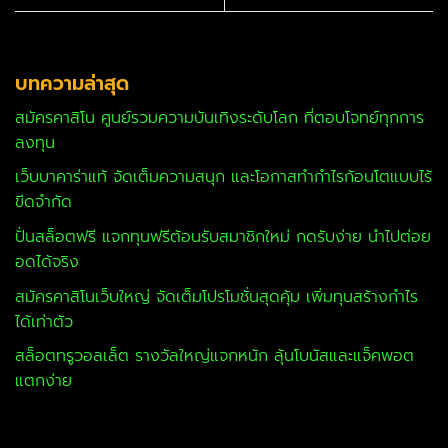
บทความล่าสุด
สมัครคาสิโน ศูนย์รวมความบันเทิงระดับโลก ที่ตอบโจทย์ทุกการ
ลงทุน
เว็บบาคาร่าแท้ จัดเต็มความสนุก และโอกาสทำกำไรก้อนโตแบบไร้
ขีดจำกัด
ปั่นสล็อตฟรี แจกทุนฟรีต้อนรับสมาชิกใหม่ กดรับง่าย นำไปต่อย
อดได้จริง
สมัครคาสิโนเว็บใหญ่ จัดเต็มโปรโมชั่นสุดคุ้ม เพิ่มทุนสร้างกำไร
ได้เท่าตัว
สล็อตทรูวอลเล็ต รางวัลใหญ่แจกหนัก ลุ้นโบนัสและแจ็คพอต
แตกง่าย