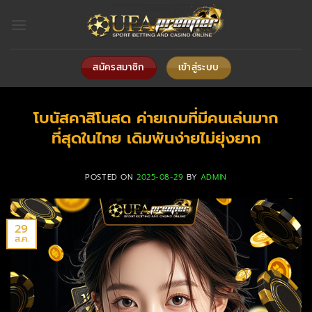
ข้าม
ไป
ยัง
เนื้อหา
สมัครสมาชิก
เข้าสู่ระบบ
โบนัสคาสิโนสด ค่ายเกมที่มีคนเล่นมาก
ที่สุดในไทย เดิมพันง่ายไม่ยุ่งยาก
POSTED ON
2025-08-29
BY
ADMIN
29
ส.ค.