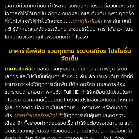
เวลาไม่กี่วินาทีเท่านั้น ทำให้สามารถหมุนหลายรอบต่อวันและสร้าง
โอกาสกำไรได้มากขึ้น อีกทั้งเกมยังสนุกและตื่นเต้น เพราะทุกครั้ง
ที่เปิดไพ่ เราไม่รู้ว่าฝั่งไหนจะชนะ
บาคาร่าโปรโมชั่น
การเล่นแบบมี
สติ รู้จักหยุดและจัดสรรเงินทุน จะช่วยให้ปั่นบาคาร่าได้ยาวๆ โดย
ไม่หมดตัวและสนุกไปพร้อมกับทำกำไรจริง
บาคาร่าไลฟ์สด รวมทุกเกม ระบบเสถียร โปรโมชั่น
จัดเต็ม
บาคาร่าไลฟ์สด
ต้องมีครบทุกอย่าง ทั้งเกมคุณภาพสูง ระบบ
เสถียร และโปรโมชั่นที่คุ้มค่า สำหรับผู้เล่นแล้ว เว็บอันดับ1 คือที่ที่
สามารถวางใจได้ทุกการเดิมพัน มีดีลเลอร์สด เกมหลายห้อง
และระบบถ่ายทอดภาพคมชัด Full HD ทำให้เหมือนได้ไปเล่นในคา
สิโนจริง นอกจากนี้เว็บอันดับ1 ยังจัดโปรโมชั่นและโบนัสต่างๆ ให้
ผู้เล่นอย่างต่อเนื่อง ทั้งโบนัสต้อนรับ เครดิตฟรี หรือคืนยอด
เสีย
บาคาร่าแบบเรียลไทม์
ทำให้ทุกการเล่นคุ้มค่าและลดความ
เสี่ยง อีกทั้งระบบฝากถอนรวดเร็ว ทำให้ไม่ต้องรอเวลานาน และ
ยังมีรีวิวจากผู้เล่นจริงที่ช่วยยืนยันความน่าเชื่อถือ การเลือกเล่น
กับเว็บอันดับ1 จึงเหมาะกับคนที่อยากสนุกแบบมั่นใจ ไม่ต้อง