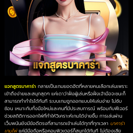
แจกสูตรบาคาร่า
กลายเป็นเกมยอดฮิตที่หลายคนเลือกเล่นเพราะ
เข้าถึงง่ายและสนุกสุดๆ แค่เดาว่าฝั่งผู้เล่นหรือฝั่งเจ้ามือจะชนะก็
สามารถทำกำไรได้ทันที ระบบเกมถูกออกแบบให้เล่นง่าย ไม่ซับ
ซ้อน เหมาะกับทั้งมือใหม่และคนที่มีประสบการณ์ พร้อมกับฟีเจอร์
ช่วยสถิติการออกไพ่ที่ทำให้วิเคราะห์เกมได้ง่ายขึ้น การเล่นผ่าน
เว็บพนันยังมีข้อดีตรงที่สามารถเข้าเล่นได้ทุกที่ทุกเวลา
บาคาร่า
เกมไพ่
แค่มีมือถือหรือคอมพิวเตอร์ก็สนุกได้ทันที ไม่ต้องเสีย