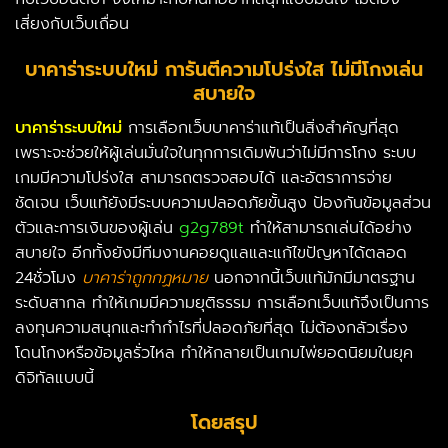
เสี่ยงกับเว็บเถื่อน
บาคาร่าระบบใหม่ การันตีความโปร่งใส ไม่มีโกงเล่น
สบายใจ
บาคาร่าระบบใหม่
การเลือกเว็บบาคาร่าแท้เป็นสิ่งสำคัญที่สุด
เพราะจะช่วยให้ผู้เล่นมั่นใจในทุกการเดิมพันว่าไม่มีการโกง ระบบ
เกมมีความโปร่งใส สามารถตรวจสอบได้ และอัตราการจ่าย
ชัดเจน เว็บแท้ยังมีระบบความปลอดภัยขั้นสูง ป้องกันข้อมูลส่วน
ตัวและการเงินของผู้เล่น
g2g789t
ทำให้สามารถเล่นได้อย่าง
สบายใจ อีกทั้งยังมีทีมงานคอยดูแลและแก้ไขปัญหาได้ตลอด
24ชั่วโมง
บาคาร่าถูกกฏหมาย
นอกจากนี้เว็บแท้มักมีมาตรฐาน
ระดับสากล ทำให้เกมมีความยุติธรรม การเลือกเว็บแท้จึงเป็นการ
ลงทุนความสนุกและทำกำไรที่ปลอดภัยที่สุด ไม่ต้องกลัวเรื่อง
โดนโกงหรือข้อมูลรั่วไหล ทำให้กลายเป็นเกมไพ่ยอดนิยมในยุค
ดิจิทัลแบบนี้
โดยสรุป