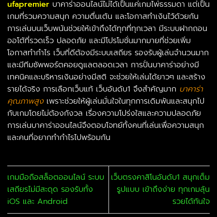
ufapremier
บาคาร่าออนไลน์ไม่ได้เป็นแค่เกมไพ่ธรรมดา แต่เป็น
เกมที่รวมความสนุก ความตื่นเต้น และโอกาสทำเงินไว้ด้วยกัน
การเล่นบนเว็บพนันช่วยให้เข้าถึงได้ทุกที่ทุกเวลา มีระบบฝากถอน
ออโต้ที่รวดเร็ว ปลอดภัย และมีโปรโมชั่นมากมายที่ช่วยเพิ่ม
โอกาสทำกำไร เว็บที่ดีต้องมีระบบเสถียร รองรับผู้เล่นจำนวนมาก
และมีทีมซัพพอร์ตคอยดูแลตลอดเวลา การปั่นบาคาร่าอย่างมี
เทคนิคและบริหารเงินอย่างมีสติ จะช่วยให้เล่นได้ยาวๆ และสร้าง
รายได้จริง การเลือกเว็บแท้ เว็บอันดับ1 จึงสำคัญมาก
บาคาร่า
คุณภาพสูง
เพราะช่วยให้ผู้เล่นมั่นใจในทุกการเดิมพันและสนุกไป
กับเกมโดยไม่ต้องกังวล เรื่องความโปร่งใสและความปลอดภัย
การเล่นบาคาร่าออนไลน์จึงตอบโจทย์ทั้งคนที่เล่นเพื่อความสนุก
และคนที่อยากทำกำไรไปพร้อมกัน
เกมมือถือสล็อตออนไลน์ ระบบ
เว็บตรงคาสิโนอันดับ1 สนุกเต็ม
เสถียรไม่มีสะดุด รองรับทั้ง
รูปแบบ เข้าถึงง่าย ทุกเกมลุ้น
iOS และ Android
รวยได้ทันใจ