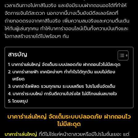
เวลาเดินทางไปคาสิโนจริง และยังมีระบบฝากถอนออโต้ที่ทำให้
จัดการเงินได้สะดวก นอกจากนี้บางเว็บยังมีดีลเลอร์สดที่
ถ่ายทอดตรงจากคาสิโนจริง เพิ่มความสมจริงและความตื่นเต้น
ให้กับผู้เล่นทุกคน ทำให้บาคาร่าออนไลน์เป็นทั้งความบันเทิงและ
โอกาสสร้างรายได้ไปพร้อมๆ กัน
สารบัญ
บาคาร่าเล่นใหญ่ จัดเต็มระบบปลอดภัย ฝากถอนไวไม่มีสะดุด
บาคาร่าสายฟ้า เทคนิคง่ายๆ ทำกำไรได้ทุกวัน แบบไม่ต้อง
เครียด
บาคาร่าไลฟ์สด รวมทุกเกม ระบบเสถียร โปรโมชั่นจัดเต็ม
บาคาร่าระบบใหม่ การันตีความโปร่งใส ไม่มีโกงเล่นสบายใจ
โดยสรุป
บาคาร่าเล่นใหญ่ จัดเต็มระบบปลอดภัย ฝากถอนไว
ไม่มีสะดุด
บาคาร่าเล่นใหญ่
ที่ดีไม่ใช่แค่หน้าตาสวยหรือมีโปรโมชั่นเยอะ แต่