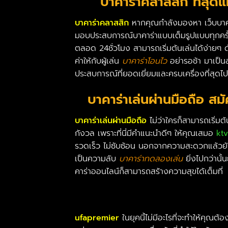
บาคาร่าคลาสสิก ที่สุด
บาคาร่าคลาสสิก
หากคุณกำลังมองหา เว็บบาคาร่า
มอบประสบการณ์บาคาร่าแบบเต็มรูปแบบทุกครั้งท
ตลอด 24ชั่วโมง สามารถเริ่มต้นเล่นได้ง่ายๆ ด
ค่าให้กับผู้เล่น
บาคาร่าโอนไว
อย่ารอช้า มาเป็น
ประสบการณ์ที่ยอดเยี่ยมและครบเครื่องที่สุดไ
บาคาร่าเล่นผ่านมือถือ สมั
บาคาร่าเล่นผ่านมือถือ
ไม่ว่าใครก็สามารถเริ่มต
กังวล เพราะที่นี่มีคำแนะนำดีๆ ให้คุณเสมอ
kt
รวดเร็ว ไม่ซับซ้อน นอกจากความสะดวกแล้วยัง
เป็นความลับ
บาคาร่าทดลองเล่น
ยิ่งไปกว่านั
คาร่าออนไลน์ก็สามารถสร้างความสุขได้เต็มที่
ufapremier
ในยุคนี้ไม่มีอะไรที่จะทำให้คุณต