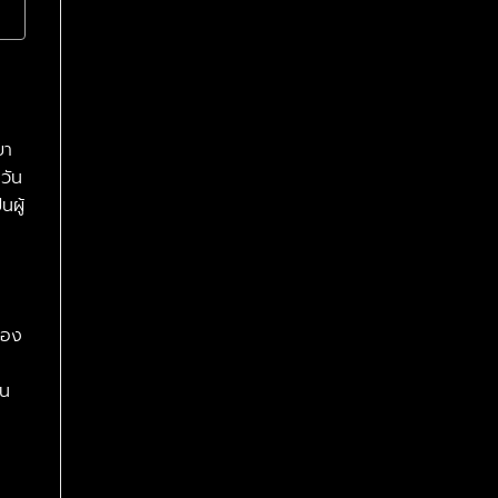
บา
วัน
นผู้
มอง
้น