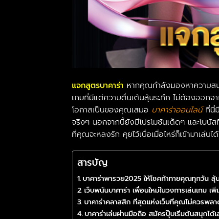
แจกสูตรบาคาร่า
หากคุณกำลังมองหาความสนุกท
เกมที่มีแต่ความตื่นเต้นลุ้นระทึก ไม่ต้องออกจา
โอกาสเป็นของคุณเสมอ
บาคาร่าออนไลน์
ที่น
จริงๆ นอกจากนี้ยังมีโปรโมชันเด็ดๆ และโบนัสที
ที่คุณจะหลงรัก คุยไว้เบื่อเมื่อไหร่ก็เข้ามาเล่
สารบัญ
บาคาร่าพารวย2025 ให้โชคท้าทายคุณทุกวัน ลุ้
เว็บพนันบาคาร่า เพื่อนใหม่ในวงการเล่นเกม เพิ่
บาคาร่าคลาสสิก ที่สุดแห่งเว็บที่คุณไม่ควรพล
บาคาร่าเล่นผ่านมือถือ สมัครปุ๊บเริ่มต้นสนุกได