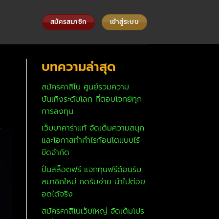
สมัครสมาชิก
เข้าสู่ระบบ
บทความล่าสุด
สมัครคาสิโน ศูนย์รวมความ
บันเทิงระดับโลก ที่ตอบโจทย์ทุก
การลงทุน
เว็บบาคาร่าแท้ จัดเต็มความสนุก
และโอกาสทำกำไรก้อนโตแบบไร้
ขีดจำกัด
ปั่นสล็อตฟรี แจกทุนฟรีต้อนรับ
สมาชิกใหม่ กดรับง่าย นำไปต่อย
อดได้จริง
สมัครคาสิโนเว็บใหญ่ จัดเต็มโปร