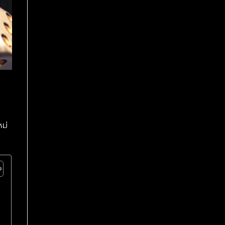
น
หม่