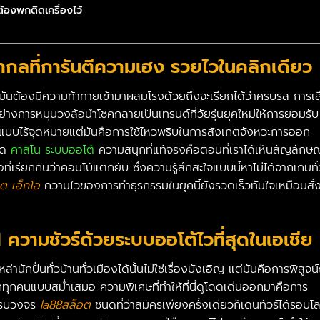
้องพกติดเครื่องไว้
ลที่การันตีความเฮง รวยไวในคลิกเดียว
้มันต้องมีความท้าทายเข้ามาผสมโรงด้วยถึงจะเรียกได้ว่าครบรส การเ
อย่างการหมุนวงล้อนำโชคกลายเป็นเทรนด์ที่วัยรุ่นยุคใหม่ให้การยอมรับ
ดวงแบบไร้จุดหมายแต่มันคือการใช้ไหวพริบในการสังเกตจังหวะการออก
าด
คาสิโน ระบบออโต้
ความสนุกที่แท้จริงคือตอนที่เราได้เห็นสัญลักษณ
ที่เรียกกันว่าคอมโบ้แตกยับ ซึ่งความรู้สึกสะใจแบบนี้หาไม่ได้จากเกมทั
ต เอ็กโอ
ความไวของการทำธุรกรรมในยุคนี้ยังรวดเร็วทันใจเหมือนสั่
1 ความชัวร์ด้วยระบบออโต้ไวที่สุดในเอเชีย
หล่านักปั่นทั่วบ้านทั่วเมืองได้นั้นไม่ใช่เรื่องบังเอิญ แต่มันคือการพิสูจน์
กทุกคนแบบสม่ำเสมอ ความพิเศษที่ทำให้ที่นี่ดูโดดเด่นออกมาคือการ
ครบวงจร
la88สล็อต
ชนิดที่ว่าสมัครเพียงครั้งเดียวก็เดินทัวร์ได้รอบโ