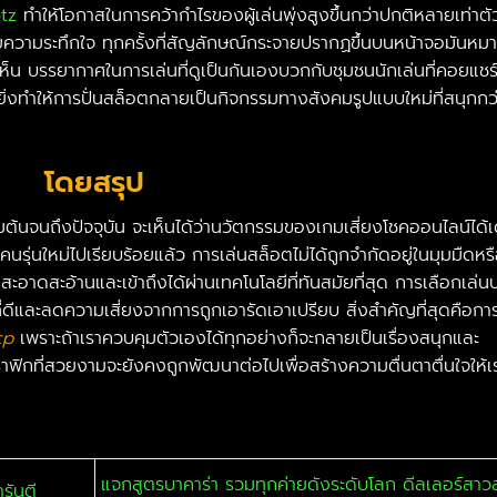
otz
ทำให้โอกาสในการคว้ากำไรของผู้เล่นพุ่งสูงขึ้นกว่าปกติหลายเท่าตั
วยความระทึกใจ ทุกครั้งที่สัญลักษณ์กระจายปรากฏขึ้นบนหน้าจอมันหม
ตาเห็น บรรยากาศในการเล่นที่ดูเป็นกันเองบวกกับชุมชนนักเล่นที่คอยแชร
ยิ่งทำให้การปั่นสล็อตกลายเป็นกิจกรรมทางสังคมรูปแบบใหม่ที่สนุกกว
โดยสรุป
่มต้นจนถึงปัจจุบัน จะเห็นได้ว่านวัตกรรมของเกมเสี่ยงโชคออนไลน์ได้เ
ุ่นใหม่ไปเรียบร้อยแล้ว การเล่นสล็อตไม่ได้ถูกจำกัดอยู่ในมุมมืดหร
สะอาดสะอ้านและเข้าถึงได้ผ่านเทคโนโลยีที่ทันสมัยที่สุด การเลือกเล่น
่ดีและลดความเสี่ยงจากการถูกเอารัดเอาเปรียบ สิ่งสำคัญที่สุดคือการ
cp
เพราะถ้าเราควบคุมตัวเองได้ทุกอย่างก็จะกลายเป็นเรื่องสนุกและ
ิกที่สวยงามจะยังคงถูกพัฒนาต่อไปเพื่อสร้างความตื่นตาตื่นใจให้เ
แจกสูตรบาคาร่า รวมทุกค่ายดังระดับโลก ดีลเลอร์สา
รันตี