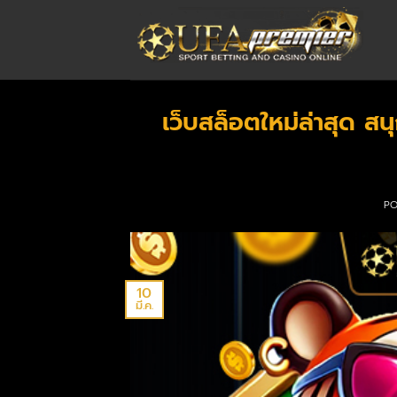
ข้าม
ไป
ยัง
เนื้อหา
เว็บสล็อตใหม่ล่าสุด ส
P
10
มี.ค.