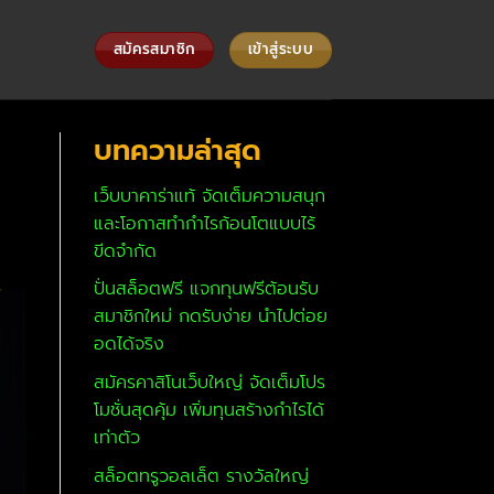
สมัครสมาชิก
เข้าสู่ระบบ
บทความล่าสุด
เว็บบาคาร่าแท้ จัดเต็มความสนุก
และโอกาสทำกำไรก้อนโตแบบไร้
ขีดจำกัด
ปั่นสล็อตฟรี แจกทุนฟรีต้อนรับ
สมาชิกใหม่ กดรับง่าย นำไปต่อย
อดได้จริง
สมัครคาสิโนเว็บใหญ่ จัดเต็มโปร
โมชั่นสุดคุ้ม เพิ่มทุนสร้างกำไรได้
เท่าตัว
สล็อตทรูวอลเล็ต รางวัลใหญ่