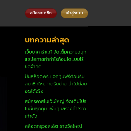
สมัครสมาชิก
เข้าสู่ระบบ
บทความล่าสุด
เว็บบาคาร่าแท้ จัดเต็มความสนุก
และโอกาสทำกำไรก้อนโตแบบไร้
ขีดจำกัด
ปั่นสล็อตฟรี แจกทุนฟรีต้อนรับ
สมาชิกใหม่ กดรับง่าย นำไปต่อย
อดได้จริง
สมัครคาสิโนเว็บใหญ่ จัดเต็มโปร
โมชั่นสุดคุ้ม เพิ่มทุนสร้างกำไรได้
เท่าตัว
สล็อตทรูวอลเล็ต รางวัลใหญ่