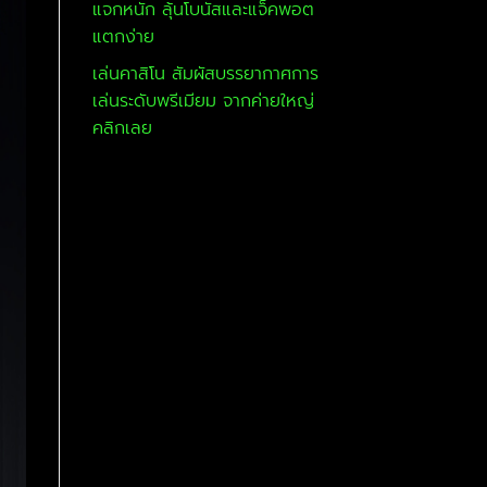
แจกหนัก ลุ้นโบนัสและแจ็คพอต
แตกง่าย
เล่นคาสิโน สัมผัสบรรยากาศการ
เล่นระดับพรีเมียม จากค่ายใหญ่
คลิกเลย