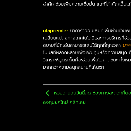
สำคัญช่วยเพิ่มความเชื่อมั่น และที่สำคัญเว
ufapremier
บาคาร่าออนไลน์ที่เล่นผ่านเว็บพน
เปลี่ยนแปลงทางเทคโนโลยีและการบริการที่ช่วย
สบายที่นักเล่นสามารถเล่นได้ทุกที่ทุกเวลา
บาคา
โบนัสที่หลากหลายเพื่อเพิ่มทุนหรือความสนุก ถ
วิเคราะห์สูตรเด็ดที่จะช่วยเพิ่มโอกาสชนะ ทั้ง
มากกว่าความสนุกสนานที่เห็นตา
หวยฮานอยวันนี้สด ช่องทางสะดวกที่ตอ
ลงทุนยุคใหม่ คลิกเลย