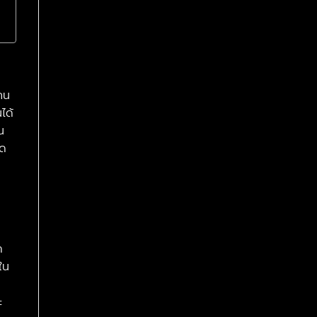
คน
ได้
น
อด
ด
ใน
ะ