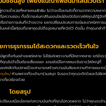
มิชชั่นสูง เพียงแนะนำเพื่อนมาเล่นเว็บเรา
้าสู่ความร่ำรวยที่หลายคนเฝ้าฝัน ไม่ว่าจะเป็นเกมใดก็ตามจากความหลาก
วามชอบ ทั้งนี้การเล่นคาสิโนออนไลน์ยังเปิดโอกาสให้คุณได้รู้จักกับ
ครือข่ายการเล่นที่กว้างขวาง แลกเปลี่ยนประสบการณ์และเทคนิคการเ
เว็บเหล่านี้พร้อมที่จะพาคุณไปถึงจุดหมายที่หวังไว้ ดังนั้น ถ้าคุณกล้าก้
ยการธุรกรรมได้สะดวกและรวดเร็วทันใจ
ลน์พูดถึงกันอย่างแพร่หลาย ไม่ใช่แค่เพราะเกมที่มีหลากหลาย แต่ยังร
ยที่คุณไม่จำเป็นต้องเสี่ยงเยอะ แถมยังมีโอกาสชนะเงินรางวัลใหญ่ที่
ยงแค่คลิกกับปลายนิ้วจะสามารถสร้างความมันส์และความท้าทายขนาดนี
เกมใหม่
ห้ามพลาดที่จะเข้ามาร่วมสนุก รับรองว่าคุณจะติดใจและไม่ผิด
าเกี่ยวข้องด้วย
โดยสรุป
์เปรียบเสมือนโลกแห่งความบันเทิงที่คุณไม่ควรพลาด ไม่ว่าคุณจะเข้า