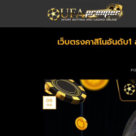
ข้าม
ไป
ยัง
เนื้อหา
เว็บตรงคาสิโนอันดับ1 
PO
06
ก.ย.