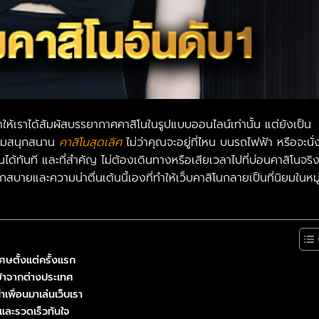
ำให้เราได้สัมผัสบรรยากาศคาสิโนในรูปแบบออนไลน์เท่านั้น แต่ยังเป็น
ความสนุกสนาน
คาสิโนสุดเลิศ
ไม่ว่าคุณจะอยู่ที่ไหน บนรถไฟฟ้า หรือจะนั
ด้ทันที และที่สำคัญ ไม่ต้องเดินทางหรือเสียเวลาไปที่บ่อนคาสิโนจริ
บายและความน่าตื่นเต้นนี้เองที่ทำให้เว็บคาสิโนกลายเป็นที่นิยมในหมู
ศษตั้งแต่ครั้งแรก
เข้าจากต่างประเทศ
เพื่อนมาเล่นเว็บเรา
และรวดเร็วทันใจ