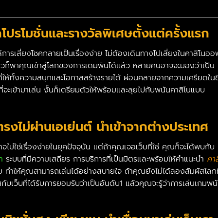
โปรโมชั่นและรางวัลพิเศษตั้งแต่ครั้งแรก
ให้การเสี่ยงโชคกลายเป็นเรื่องง่าย ไม่ต้องเดินทางไปเสี่ยงในคาสิโนออ
ดียวก็พาคุณเข้าสู่โลกของการเดิมพันได้แล้ว หลายคนอาจจะมองว่าเป็น
ม่ที่ให้ทั้งความสนุกและโอกาสสร้างรายได้ ผ่อนคลายจากความเครียดในช
่จะเข้ามาเล่น งั้นก็เตรียมตัวให้พร้อมและลุยไปกับพนันคาสิโนแบบ
บตรงไม่ผ่านเอเย่นต์ นำเข้าจากต่างประเทศ
ไม่ใช่เรื่องง่ายในยุคปัจจุบัน แต่ถ้าคุณเจอเว็บที่ใช่ คุณก็จะได้พบกับ
า
ระบบที่มีความเสถียร การบริการที่เป็นมิตรและพร้อมให้คำแนะนำ
คาส
ำให้คุณสามารถเล่นได้อย่างสบายใจ ถ้าคุณยังไม่ได้ลองสัมผัสโลกที
สกับเว็บที่ได้รับการยอมรับว่าเป็นอันดับ1 แล้วคุณจะรู้ว่าการเล่นเกมพน