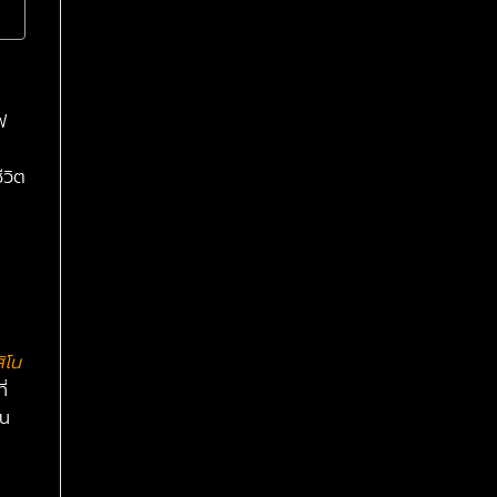
ฟ
ีวิต
ิโน
่
ัน