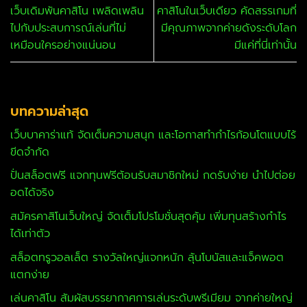
เว็บเดิมพันคาสิโน เพลิดเพลิน
คาสิโนในเว็บเดียว คัดสรรเกมที่
ไปกับประสบการณ์เล่นที่ไม่
มีคุณภาพจากค่ายดังระดับโลก
เหมือนใครอย่างแน่นอน
มีแค่ที่นี่เท่านั้น
บทความล่าสุด
เว็บบาคาร่าแท้ จัดเต็มความสนุก และโอกาสทำกำไรก้อนโตแบบไร้
ขีดจำกัด
ปั่นสล็อตฟรี แจกทุนฟรีต้อนรับสมาชิกใหม่ กดรับง่าย นำไปต่อย
อดได้จริง
สมัครคาสิโนเว็บใหญ่ จัดเต็มโปรโมชั่นสุดคุ้ม เพิ่มทุนสร้างกำไร
ได้เท่าตัว
สล็อตทรูวอลเล็ต รางวัลใหญ่แจกหนัก ลุ้นโบนัสและแจ็คพอต
แตกง่าย
เล่นคาสิโน สัมผัสบรรยากาศการเล่นระดับพรีเมียม จากค่ายใหญ่