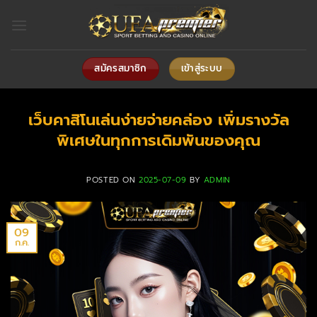
ข้าม
ไป
ยัง
เนื้อหา
สมัครสมาชิก
เข้าสู่ระบบ
เว็บคาสิโนเล่นง่ายจ่ายคล่อง เพิ่มรางวัล
พิเศษในทุกการเดิมพันของคุณ
POSTED ON
2025-07-09
BY
ADMIN
09
ก.ค.