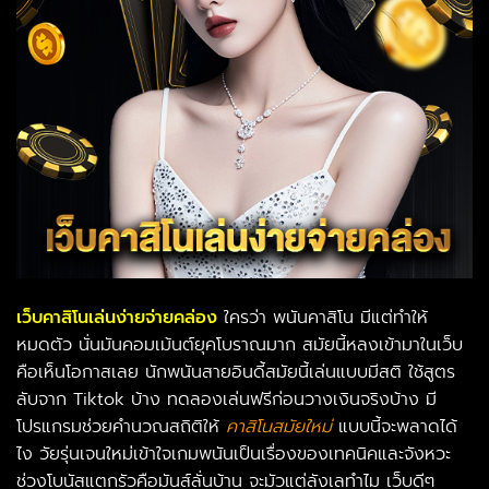
เว็บคาสิโนเล่นง่ายจ่ายคล่อง
ใครว่า พนันคาสิโน มีแต่ทำให้
หมดตัว นั่นมันคอมเม้นต์ยุคโบราณมาก สมัยนี้หลงเข้ามาในเว็บ
คือเห็นโอกาสเลย นักพนันสายอินดี้สมัยนี้เล่นแบบมีสติ ใช้สูตร
ลับจาก Tiktok บ้าง ทดลองเล่นฟรีก่อนวางเงินจริงบ้าง มี
โปรแกรมช่วยคำนวณสถิติให้
คาสิโนสมัยใหม่
แบบนี้จะพลาดได้
ไง วัยรุ่นเจนใหม่เข้าใจเกมพนันเป็นเรื่องของเทคนิคและจังหวะ
ช่วงโบนัสแตกรัวคือมันส์ลั่นบ้าน จะมัวแต่ลังเลทำไม เว็บดีๆ