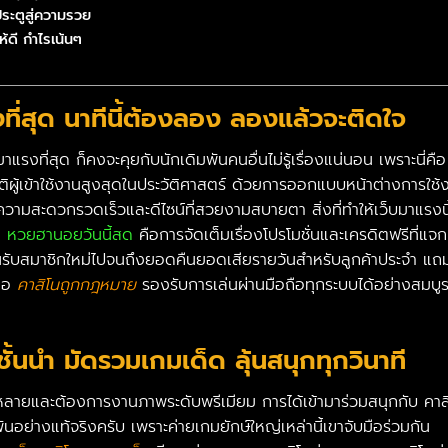
ประตูสู่ความรวย
ห้ดี กำไรเน้นๆ
ที่สุด นาทีนี้ต้องลอง ลองแล้วจะติดใจ
บมาแรงที่สุด ก็คงจะคุยกับนักเดิมพันคนอื่นไม่รู้เรื่องแน่นอน เพราะนี่คือ
ติผู้เข้าใช้งานสูงสุดในประวัติศาสตร์ ด้วยการออกแบบหน้าต่างการใช้
บความสะดวกรวดเร็วและดีไซน์ที่สวยงามสบายตา สิ่งที่ทำให้เว็บมาแรงนี
ย
หวยฮานอยวันนี้สด
คือการจัดเต็มเรื่องโปรโมชั่นและเครดิตฟรีที่แจก
อนรับสมาชิกใหม่ไปจนถึงยอดคืนยอดเสียรายวันสำหรับลูกค้าประจำ แถ
สมอ
คาสิโนถูกกฎหมาย
รองรับการเล่นผ่านมือถือทุกระบบได้อย่างสมบู
ั้นนำ มัดรวมเกมเด็ด ลุ้นสนุกทุกวินาที
ลายและต้องการงานภาพระดับพรีเมียม การได้เข้ามาร่วมสนุกกับ คาส
นอย่างแท้จริงครับ เพราะค่ายเกมยักษ์ใหญ่เหล่านี้เขาจับมือร่วมกัน