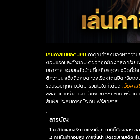
เล่นคาสิโนยอดนิยม
ถ้าคุณกำลังมองหาความชั
ตอบแรกและคำตอบเดียวที่ถูกต้องที่สุดครับ เ
มหาศาล ระบบหลังบ้านที่เสถียรสุดๆ ชนิดที่ว่าเ
ตีความน่าเชื่อถือหมดห่วงเรื่องโดนบิดหรือถอนเง
รวบรวมทุกเกมฮิตมารวมไว้ในที่เดียว
เว็บคาสิ
สล็อตแตกง่ายแจกแจ็กพอตหลักล้าน หรือแม้แต่
สัมผัสประสบการณ์ระดับเฟิร์สคลาส
สารบัญ
คาสิโนแจกจริง มาแรงที่สุด นาทีนี้ต้องลอง ล
คาสิโนค่าคอมสูง ค่ายชั้นนำ มัดรวมเกมเด็ด ลุ้น