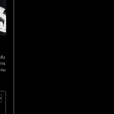
รัน
อการ
 เกม