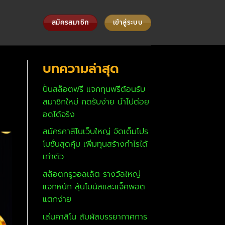
สมัครสมาชิก
เข้าสู่ระบบ
บทความล่าสุด
ปั่นสล็อตฟรี แจกทุนฟรีต้อนรับ
สมาชิกใหม่ กดรับง่าย นำไปต่อย
อดได้จริง
สมัครคาสิโนเว็บใหญ่ จัดเต็มโปร
โมชั่นสุดคุ้ม เพิ่มทุนสร้างกำไรได้
เท่าตัว
สล็อตทรูวอลเล็ต รางวัลใหญ่
แจกหนัก ลุ้นโบนัสและแจ็คพอต
แตกง่าย
เล่นคาสิโน สัมผัสบรรยากาศการ