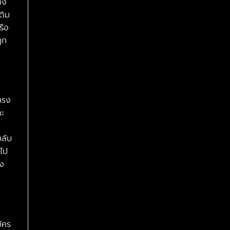
าง
ดิม
รือ
ูก
กตรง
ละ
มลับ
อไป
ึง
มัคร