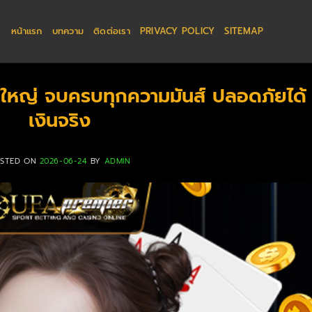
หน้าแรก
บทความ
ติดต่อเรา
PRIVACY POLICY
SITEMAP
็บใหญ่ จบครบทุกความมันส์ ปลอดภัยได้
เงินจริง
STED ON
2026-06-24
BY
ADMIN