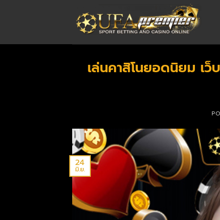
ข้าม
ไป
ยัง
เนื้อหา
เล่นคาสิโนยอดนิยม เว
PO
24
มิ.ย.