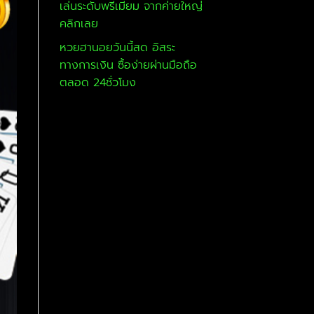
เล่นระดับพรีเมียม จากค่ายใหญ่
คลิกเลย
หวยฮานอยวันนี้สด อิสระ
ทางการเงิน ซื้อง่ายผ่านมือถือ
ตลอด 24ชั่วโมง