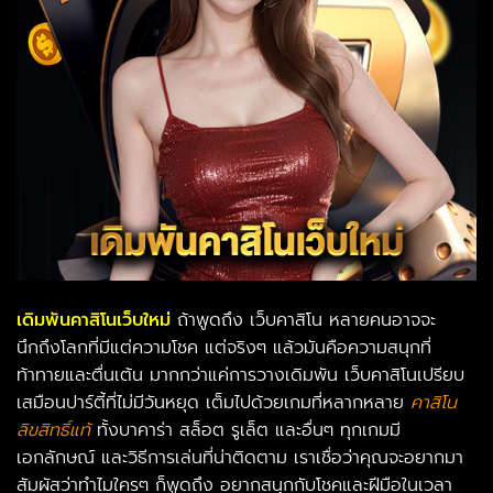
เดิมพันคาสิโนเว็บใหม่
ถ้าพูดถึง เว็บคาสิโน หลายคนอาจจะ
นึกถึงโลกที่มีแต่ความโชค แต่จริงๆ แล้วมันคือความสนุกที่
ท้าทายและตื่นเต้น มากกว่าแค่การวางเดิมพัน เว็บคาสิโนเปรียบ
เสมือนปาร์ตี้ที่ไม่มีวันหยุด เต็มไปด้วยเกมที่หลากหลาย
คาสิโน
ลิขสิทธิ์แท้
ทั้งบาคาร่า สล็อต รูเล็ต และอื่นๆ ทุกเกมมี
เอกลักษณ์ และวิธีการเล่นที่น่าติดตาม เราเชื่อว่าคุณจะอยากมา
สัมผัสว่าทำไมใครๆ ก็พูดถึง อยากสนุกกับโชคและฝีมือในเวลา