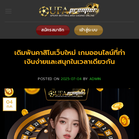
ข้าม
ไป
ยัง
เนื้อหา
สมัครสมาชิก
เข้าสู่ระบบ
เดิมพันคาสิโนเว็บใหม่ เกมออนไลน์ที่ทำ
เงินง่ายและสนุกในเวลาเดียวกัน
POSTED ON
2025-07-04
BY
ADMIN
04
ก.ค.