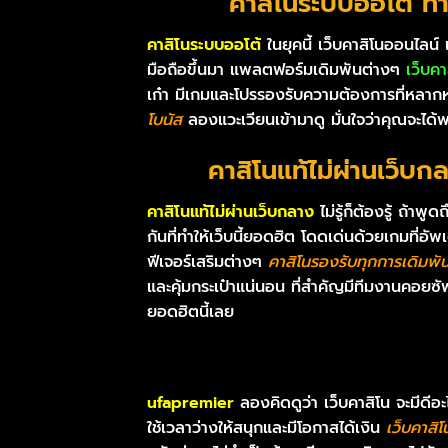
คาสิโนระบบออโต้ ท
คาสิโนระบบออโต้
ในยุคนี้ เว็บคาสิโนออนไล
มือถือขึ้นมา แพลตฟอร์มเดิมพันต่างๆ
เว็บค
เก๋า มีเกมและโปรรองรับความต้องการที่หลา
โบนัส
ลองแวะเวียนเข้ามาดู มั่นใจว่าคุณจะได
คาสิโนแท้ไม่ผ่านเว็บ
คาสิโนแท้ไม่ผ่านเว็บกลาง
ไม่รู้ก็ต้องรู้ ถ้า
กันที่ทำให้เว็บนี้ยอดฮิต โดดเด่นด้วยเกมที่อัพ
ฟีเจอร์เสริมต่างๆ
คาสิโนรองรับทุกการเดิมพ
และคุ้มกระเป๋าแน่นอน ที่สำคัญมีทีมงานคอยซ
ยอดฮิตนี้เลย
ufapremier
ลองคิดดูว่า เว็บคาสิโน จะมีดีอะไ
ใช้เวลาว่างให้สนุกและมีโอกาสได้เงิน
เว็บคาสิ