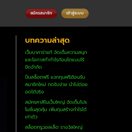
สมัครสมาชิก
เข้าสู่ระบบ
บทความล่าสุด
เว็บบาคาร่าแท้ จัดเต็มความสนุก
และโอกาสทำกำไรก้อนโตแบบไร้
ขีดจำกัด
ปั่นสล็อตฟรี แจกทุนฟรีต้อนรับ
สมาชิกใหม่ กดรับง่าย นำไปต่อย
อดได้จริง
สมัครคาสิโนเว็บใหญ่ จัดเต็มโปร
โมชั่นสุดคุ้ม เพิ่มทุนสร้างกำไรได้
เท่าตัว
สล็อตทรูวอลเล็ต รางวัลใหญ่