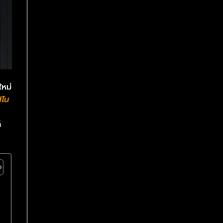
ใหม่
ิโน
็