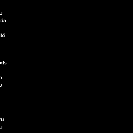
ิบ
ะมือ
ได้
อะไร
ก
บ
ัน
ับ