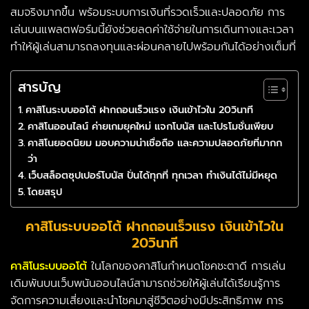
สมจริงมากขึ้น พร้อมระบบการเงินที่รวดเร็วและปลอดภัย การ
เล่นบนแพลตฟอร์มนี้ยังช่วยลดค่าใช้จ่ายในการเดินทางและเวลา
ทำให้ผู้เล่นสามารถลงทุนและผ่อนคลายไปพร้อมกันได้อย่างเต็มที่
สารบัญ
คาสิโนระบบออโต้ ฝากถอนเร็วแรง เงินเข้าไวใน 20วินาที
คาสิโนออนไลน์ ค่ายเกมยุคใหม่ แจกโบนัส และโปรโมชั่นเพียบ
คาสิโนยอดนิยม มอบความน่าเชื่อถือ และความปลอดภัยที่มากก
ว่า
เว็บสล็อตซุปเปอร์โบนัส ปั่นได้ทุกที่ ทุกเวลา ทำเงินได้ไม่มีหยุด
โดยสรุป
คาสิโนระบบออโต้ ฝากถอนเร็วแรง เงินเข้าไวใน
20วินาที
คาสิโนระบบออโต้
ในโลกของคาสิโนกำหนดโชคชะตาดี การเล่น
เดิมพันบนเว็บพนันออนไลน์สามารถช่วยให้ผู้เล่นได้เรียนรู้การ
จัดการความเสี่ยงและนำโชคมาสู่ชีวิตอย่างมีประสิทธิภาพ การ