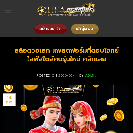
ข้าม
ไป
ยัง
เนื้อหา
สมัครสมาชิก
เข้าสู่ระบบ
สล็อตวอเลท แพลตฟอร์มที่ตอบโจทย์
ไลฟ์สไตล์คนรุ่นใหม่ คลิกเลย
POSTED ON
2026-02-14
BY
ADMIN
14
ก.พ.