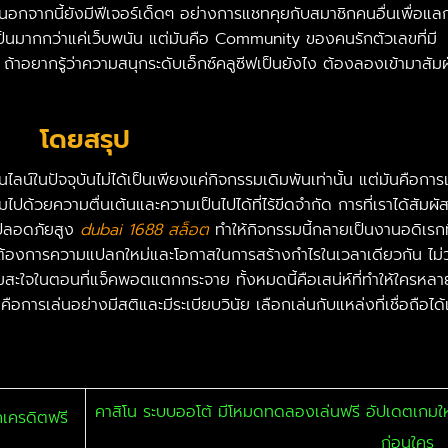
 นอกจากนี้ยังมีฟีเจอร์เด็ดๆ อย่างการแชทคุยกับสมาชิกคนอื่นเพื่อแล
ป็นมากกว่าแค่เว็บพนัน แต่มันคือ Community ของคนรักตัวเลขที่มี
ถ้าอยากรู้ว่าความสนุกระดับเอ็กซ์คลูซีฟเป็นยังไง ต้องลองเข้ามาสัม
โดยสรุป
น์ในปัจจุบันไม่ได้เป็นเพียงแค่กิจกรรมเดิมพันเท่านั้น แต่มันคือการ
ด้วยความตื่นเต้นและความเป็นไปได้ที่ไร้ขีดจำกัด การที่เราได้สัมผั
มปลอดภัยสูง
dubai 1688 สล็อต
ทำให้กิจกรรมนี้กลายเป็นงานอดิเรกที
ี่ต้องการความแปลกใหม่และโอกาสในการสร้างกำไรในเวลาเดียวกัน ไม่ว
มสะใจในตอนที่แจ็คพอตแตกกระจาย ทั้งหมดนี้คือเสน่ห์ที่ทำให้ใครหลา
การเล่นอย่างมีสติและมีระเบียบวินัย เลือกเล่นกับแหล่งที่เชื่อถือได
คาสิโน ระบบออโต้ มีโหมดทดลองเล่นฟรี อัปเดตเกมใ
เครดิตฟรี
ก่อนใคร