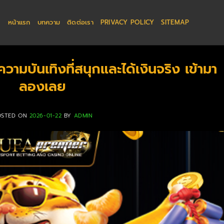
หน้าแรก
บทความ
ติดต่อเรา
PRIVACY POLICY
SITEMAP
ามบันเทิงที่สนุกและได้เงินจริง เข้ามา
ลองเลย
OSTED ON
2026-01-22
BY
ADMIN