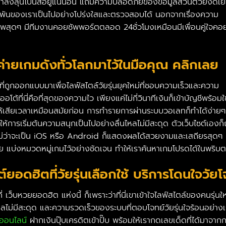
ำลังลุ้นโบนัสอยู่แน่นอน แถมความปลอดภัยของข้อมูลส่วนตัวยังดีเยี
มพันของเราเป็นไปอย่างโปร่งใสและตรวจสอบได้ นอกจากเรื่องความ
ชีพสุดๆ มีทีมงานคอยซัพพอร์ตตลอด 24ชั่วโมงเหมือนมีเพื่อนคู่ใจคอ
ค่ายเกมดังทั่วโลกมาไว้ในมือคุณ คลิกเลย
ดที่ถูกออกแบบมาเพื่อไลฟ์สไตล์วัยรุ่นยุคใหม่ที่ชอบความเร็วและความ
่นี่คือที่สุดของความไว เพียงแค่ไม่กี่วินาทีเงินก็เข้าบัญชีพร้อมใช
ห้เสียเวลาเหมือนสมัยก่อน การทำรายการผ่านระบบวอเลทก็ทำได้ง่ายๆ
ให้การเริ่มต้นความสนุกเป็นไปอย่างลื่นไหลไม่มีสะดุด ตัวเว็บไซต์เองก็
ม่ว่าจะเป็น iOS หรือ Android ก็แสดงผลได้สวยงามและเสถียรสุดๆ
ย แบ่งหมวดหมู่เกมไว้อย่างชัดเจน ทำให้เราค้นหาเกมโปรดได้ในพริบต
ดฮิตที่วัยรุ่นเลือกใช้ บริการโดนใจวัยโจ
่ เว็บหวยยอดฮิต แห่งนี้ ก็เพราะว่าที่นี่เขาเข้าใจไลฟ์สไตล์ของคนรุ่นให
นไหลไม่มีสะดุด และความรวดเร็วของระบบที่ตอบโจทย์วัยรุ่นใจร้อนอย่าง
ออนไลน์
ฝากเงินปุ๊บเครดิตเข้าปั๊บ พร้อมให้เรากดเลขเด็ดที่ได้มาจาก