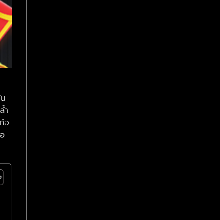
้น
ล้ำ
ถือ
ือ