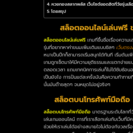
หวยกองสลากพลัส เว็บไซต์ยอดฮิตที่วัยรุ่นเลือ
โดยสรุป
สล็อตออนไลน์เล่นฟรี ช
สล็อตออนไลน์เล่นฟรี
เกมที่ขึ้นชื่อเรื่องคว
รุ่นที่อยากหาค่าขนมเพิ่มเติมแบบชิลๆ
เว็บตรง
หนาเป็นปึกก็สามารถเริ่มสนุกได้ทันที เริ่มต้น
เกมถูกเซ็ตมาให้มีความยุติธรรมและแตกง่ายแบ
ตลอดเวลา แถมเทคนิคการเล่นก็ไม่ได้ซับซ้อนอะไ
เป็นยังไง การปั่นแต่ละครั้งมันคือความท้าทายท
นั้นมันต๊าชสุดๆ จนหยุดไม่อยู่จริงๆ
สล็อตบนโทรศัพท์มือถือ ยิ
สล็อตบนโทรศัพท์มือถือ
มาตรฐานระดับโลกที่วั
เล่นเกมออนไลน์ การที่เราเลือกเล่นกับเว็บที่มี
ช่วยให้เราเล่นได้อย่างสบายใจไม่ต้องกังวลเรื