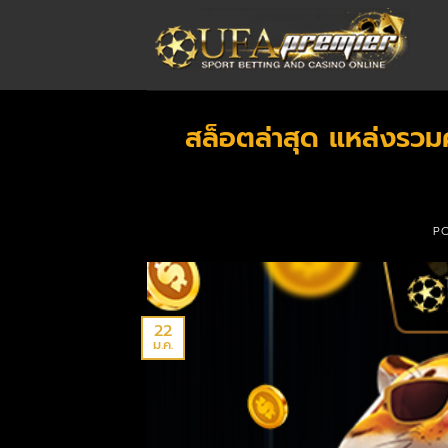
ข้าม
ไป
ยัง
เนื้อหา
สล็อตล่าสุด แหล่งรวมคว
P
22
ม.ค.