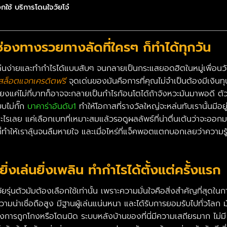
กใช้ บริการโดนใจวัยโจ๋
่องทางรวยทางลัดที่ใครๆ ก็ทำได้ทุกวัน
ามเล่นง่ายและทำกำไรได้แบบสับๆ จนกลายเป็นกระแสยอดฮิตในหมู่เพื่อนว
สล็อตแจกเครดิตฟรี
จุดเด่นของมันคือการที่คุณไม่จำเป็นต้องมีเงินทุ
เพียงแค่ไม่กี่บาทก็อาจจะกลายเป็นกำไรก้อนโตได้ถ้าจังหวะมันมาพอดี ตั
บไม่กั๊ก
บาคาร่าอันดับ1
ทำให้โอกาสที่รางวัลใหญ่จะหล่นทับเรานั้นมีอยู
รเลย แค่เลือกเบทที่เหมาะสมแล้วรอดูผลลัพธ์ที่น่าตื่นเต้นว่าจะออกม
ี่ทำให้เราลุ้นจนลืมหายใจ และเมื่อไหร่ที่แจ็คพอตแตกบอกเลยว่าความรู
่งเล่นยิ่งเพลิน ทำกำไรได้ตั้งแต่ครั้งแรก
ยรุ่นตัวมัมต้องเลือกใช้เท่านั้น เพราะความมั่นใจคือสิ่งสำคัญที่สุดในก
ความน่าเชื่อถือสูง มีฐานผู้เล่นแน่นหนา และได้รับการยอมรับไปทั่วโลก ม
่องการถูกโกงหรือโดนบิด ระบบหลังบ้านของที่นี่มีความเสถียรมาก ไม่มี