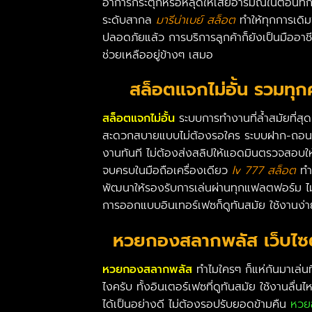
อาการกระตุกหรือหลุดให้เสียอารมณ์ในตอนที่ก
ระดับสากล
มารีน่าเบย์ สล็อต
ทำให้ทุกการเดิ
ปลอดภัยแล้ว การบริการลูกค้าก็ยังเป็นมืออา
ช่วยเหลืออยู่ข้างๆ เสมอ
สล็อตแจกไม่อั้น รวมทุก
สล็อตแจกไม่อั้น
ระบบการทำงานที่ล้ำสมัยที่สุ
สะดวกสบายแบบไม่ต้องรอใคร ระบบฝาก-ถอนออโต้ที
งานทันที ไม่ต้องส่งสลิปให้แอดมินตรวจสอบใ
จบครบในมือถือเครื่องเดียว
lv 777 สล็อต
ทำ
พัฒนาให้รองรับการเล่นผ่านทุกแฟลตฟอร์ม ไ
การออกแบบอินเทอร์เฟซก็ดูทันสมัย ใช้งานง่า
หวยกองสลากพลัส เว็บไซต์ยอ
หวยกองสลากพลัส
ทำไมใครๆ ก็แห่กันมาเล่นที
ไงครับ ทั้งอินเตอร์เฟซที่ดูทันสมัย ใช้งานลื่
ได้เป็นอย่างดี ไม่ต้องรอปรับยอดข้ามคืน
หวย