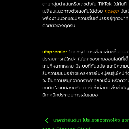
ตามกลุ่มนำเล่นหรือเลขดังใน TikTok ได้ทันที
เปลี่ยนแนวทางตัวเลขกันได้ด้วย
หวยชุด
มันเ
พลังงานบวกและมีความตื่นเต้นรออยู่ทุกวินาที 
ด้วยตัวเองดูครับ
ufapremier
โดยสรุป การเลือกเล่นสล็อตออนไล
ประสบการณ์ใหม่ๆ ในโลกของเกมออนไลน์ที่เต็มไป
เกมที่หลากหลาย มีระบบที่ทันสมัย และมีควา
รับความนิยมอย่างแพร่หลายในหมู่คนรุ่นใหม่ท
จะเป็นความสนุกจากกราฟิกที่สวยจึ้ง หรือควา
คนติดใจจนต้องกลับมาเล่นซ้ำบ่อยๆ สิ่งสำคัญคือ
มีเทคนิคประกอบการเล่นเสมอ
บาคาร่าอันดับ1 โปรแรงแซงทางโค้ง แจก