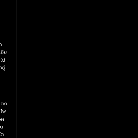
า
อ
เชีย
ได้
ยู่
าแตก
ไพ่
ชค
ดน
์ต