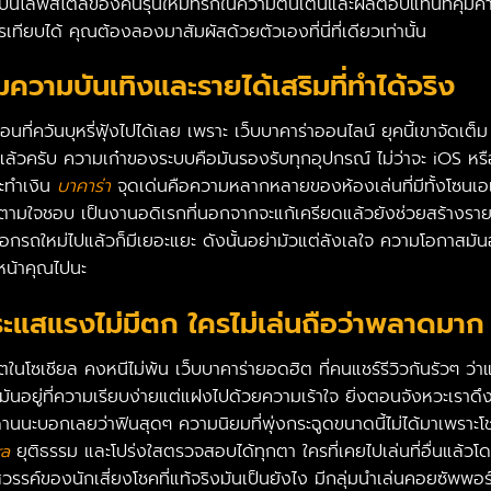
เป็นไลฟ์สไตล์ของคนรุ่นใหม่ที่รักในความตื่นเต้นและผลตอบแทนที่คุ้มค่
เทียบได้ คุณต้องลองมาสัมผัสด้วยตัวเองที่นี่ที่เดียวเท่านั้น
ความบันเทิงและรายได้เสริมที่ทำได้จริง
ที่ควันบุหรี่ฟุ้งไปได้เลย เพราะ เว็บบาคาร่าออนไลน์ ยุคนี้เขาจัดเต็ม
้วครับ ความเก๋าของระบบคือมันรองรับทุกอุปกรณ์ ไม่ว่าจะ iOS หรื
ะทำเงิน
บาคาร่า
จุดเด่นคือความหลากหลายของห้องเล่นที่มีทั้งโซนเอ
 ตามใจชอบ เป็นงานอดิเรกที่นอกจากจะแก้เครียดแล้วยังช่วยสร้างราย
ออกรถใหม่ไปแล้วก็มีเยอะแยะ ดังนั้นอย่ามัวแต่ลังเลใจ ความโอกาสมันอ
งหน้าคุณไปนะ
ระแสแรงไม่มีตก ใครไม่เล่นถือว่าพลาดมาก
ตในโซเชียล คงหนีไม่พ้น เว็บบาคาร่ายอดฮิต ที่คนแชร์รีวิวกันรัวๆ ว่
ันอยู่ที่ความเรียบง่ายแต่แฝงไปด้วยความเร้าใจ ยิ่งตอนจังหวะเราดึง
ดานนะบอกเลยว่าฟินสุดๆ ความนิยมที่พุ่งกระฉูดขนาดนี้ไม่ได้มาเพราะโ
ra
ยุติธรรม และโปร่งใสตรวจสอบได้ทุกตา ใครที่เคยไปเล่นที่อื่นแล้วโ
าสวรรค์ของนักเสี่ยงโชคที่แท้จริงมันเป็นยังไง มีกลุ่มนำเล่นคอยซัพพอร