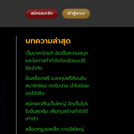
สมัครสมาชิก
เข้าสู่ระบบ
บทความล่าสุด
เว็บบาคาร่าแท้ จัดเต็มความสนุก
และโอกาสทำกำไรก้อนโตแบบไร้
ขีดจำกัด
ปั่นสล็อตฟรี แจกทุนฟรีต้อนรับ
สมาชิกใหม่ กดรับง่าย นำไปต่อย
อดได้จริง
สมัครคาสิโนเว็บใหญ่ จัดเต็มโปร
โมชั่นสุดคุ้ม เพิ่มทุนสร้างกำไรได้
เท่าตัว
สล็อตทรูวอลเล็ต รางวัลใหญ่