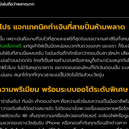
ม่เล่นถือว่าพลาดมาก
โปร แจกเทคนิคทำเงินที่สายปั่นห้ามพลาด
งนั้น เพราะมันคือเกมที่จบไวที่สุดและแฟร์ที่สุดในบรรดาเกมคาสิโนทั้งห
ปั่นสล็อตฟรี
แค่ดูเค้าไพ่เป็นนิดหน่อยบวกกับดวงเฮงๆ ของเรา ก็รับเ
้นไพ่ใบที่สามนี่แหละครับ ใจมันเต้นตึกตักยิ่งกว่าตอนจีบสาวใหม่ๆ เสีย
ม่นยำจนน่าตกใจ ใครที่เป็นสายคำนวณหรือสายมูก็เข้ามาร่วมสนุกกันไ
24ชั่วโมง ไม่มีวันหยุดราชการ อยากถอนตอนไหนก็ได้เงินตอนนั้น ระบ
อน สนุกได้ทุกที่ทุกเวลาแบบนี้ไม่จัดไม่ได้แล้วนะวัยรุ่น
งความพรีเมียม พร้อมระบบออโต้ระดับพิเศษ
าร่าอันดับ1 กันนัก คำตอบง่ายๆ คือความชัวร์และความเป็นมืออาชีพไ
ให้เราวางเดิมพันได้อย่างสบายใจ ไม่ต้องมานั่งพะวงเรื่องยอดหายหรือโ
ชัดระดับ 4K เห็นทุกความเคลื่อนไหวของดีลเลอร์ จะส่องไพ่หรือดูเ
กรรมแจกของรางวัลลุ้นรับ iPhone หรือทองคำกันทุกเดือนอีกต่างหาก