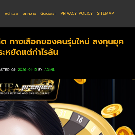
หน้าแรก
บทความ
ติดต่อเรา
PRIVACY POLICY
SITEMAP
ิต ทางเลือกของคนรุ่นใหม่ ลงทุนยุค
ระหยัดแต่กำไรล้น
OSTED ON
2026-01-15
BY
ADMIN