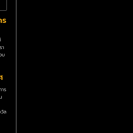
คร
่
เรา
้จบ
ศ
การ
น
งวัล