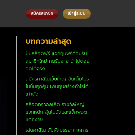
สมัครสมาชิก
เข้าสู่ระบบ
บทความล่าสุด
ปั่นสล็อตฟรี แจกทุนฟรีต้อนรับ
สมาชิกใหม่ กดรับง่าย นำไปต่อย
อดได้จริง
สมัครคาสิโนเว็บใหญ่ จัดเต็มโปร
โมชั่นสุดคุ้ม เพิ่มทุนสร้างกำไรได้
เท่าตัว
สล็อตทรูวอลเล็ต รางวัลใหญ่
แจกหนัก ลุ้นโบนัสและแจ็คพอต
แตกง่าย
เล่นคาสิโน สัมผัสบรรยากาศการ