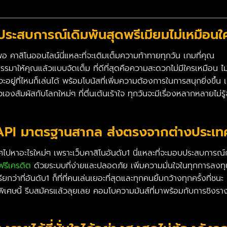
ผัสประสบการณ์เดิมพันสุดพรีเมียมไม่เหมือนใ
อ คาสิโนออนไลน์นี่แหละที่จะเติมเต็มความท้าทายทุกวัน เกมที่คุณ
รมาให้คุณแล้วแบบจัดเต็ม ที่ดีที่สุดคือความสะดวกไม่มีใครเหมือน ไม
ะอยู่ที่ไหนก็เล่นได้ พร้อมโบนัสที่เพิ่มความต้องการในการสนุกยิ่งขึ้น 
เองสัมผัสกับโลกใหม่ๆ ที่ตื่นเต้นเร้าใจ ทุกวันจะมีเรื่องหลากหลายไม่รู
ง API มาตรฐานสากล ส่งตรงจากต่างประเท
ศไปหาอะไรใหม่ๆ เพราะเว็บคาสิโนอันดับ1 นี่แหละที่จะมอบประสบการณ์
ฟรีเครดิต
ด้วยระบบที่ง่ายและปลอดภัย เพิ่มความมั่นใจในทุกการลงทุ
่าที่อันดับ1 ก็ที่ที่คนเล่นเยอะที่สุดและทุกคนยิ้มกว้างทุกครั้งที่ชนะ
ิเศษนี้ รีบสมัครแล้วลุยเลย คอมโบความมันส์ที่มาพร้อมกับการชิงรา