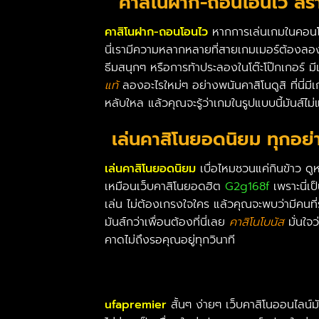
คาสิโนฝาก-ถอนโอนไว สร้าง
คาสิโนฝาก-ถอนโอนไว
หากการเล่นเกมในคอนโซ
นี่เรามีความหลากหลายที่สายเกมเมอร์ต้องลองโ
ธีมสนุกๆ หรือการท้าประลองในโต๊ะโป๊กเกอร์ ม
แท้
ลองอะไรใหม่ๆ อย่างพนันคาสิโนดูสิ ที่นี่มี
หลับใหล แล้วคุณจะรู้ว่าเกมในรูปแบบนี้มันส์ไม่
เล่นคาสิโนยอดนิยม ทุกอย่า
เล่นคาสิโนยอดนิยม
เบื่อไหมชวนแค่กินข้าว ดูห
เหมือนเว็บคาสิโนยอดฮิต
G2g168f
เพราะนี่เ
เล่น ไม่ต้องเกรงใจใคร แล้วคุณจะพบว่ามีคนที่
มันส์กว่าเพื่อนต้องที่นี่เลย
คาสิโนโบนัส
มั่นใจ
คาดไม่ถึงรอคุณอยู่ทุกวินาที
ufapremier
สั้นๆ ง่ายๆ เว็บคาสิโนออนไลน์