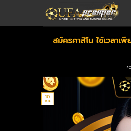
ข้าม
ไป
ยัง
เนื้อหา
สมัครคาสิโน ใช้เวลาเพียง
P
10
ก.ย.