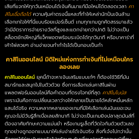
เสียที่แจกให้ทุกวันเหมือนได้เงินคืนมาแก้มือใหม่ได้ตลอดเวลา
คา
สิโนเชื่อถือได้
ความคุ้มค่าตรงนี้แหละที่ทำให้เหล่านักปั่นเงินล้าน
เลือกเทใจให้ที่นี่แบบร้อยเปอร์เซ็นต์ เกมทุกเกมถูกคัดสรรมาแล้ว
ว่ามีอัตราการจ่ายรางวัลที่สูงและแตกง่ายกว่าปกติ ไม่ว่าจะเป็น
สล็อตยักษ์ใหญ่ที่แจ็คพอตพร้อมระเบิดได้ทุกวินาที หรือบาคาร่าที่
เค้าไพ่สวยๆ อ่านง่ายจนทำกำไรได้เป็นกอบเป็นกำ
คาสิโนออนไลน์ มิติใหม่แห่งการทำเงินที่ไม่เหมือนใคร
ลองเลย
คาสิโนออนไลน์
ยุคนี้ถ้าจะหาเงินเสริมแบบเก๋ๆ ก็ต้องใช้วิธีที่มัน
สมาร์ทและสนุกไปในตัวด้วย ซึ่งการเลือกเล่นคาสิโนผ่าน
แพลตฟอร์มออนไลน์คือคำตอบที่ตรงโจทย์ที่สุด
คาสิโนโบนัส
เพราะมันคือการเปลี่ยนเวลาว่างให้กลายเป็นรายได้หลักหมื่นหลัก
แสนได้จริง ความหลากหลายของเกมที่มีให้เลือกเล่นมันเยอะจน
คุณจะไม่มีวันรู้สึกเบื่อเลยสักนาที ไม่ว่าจะเป็นเกมยิงปลาสุดมันส์ที่
ต้องอาศัยทักษะความแม่นยำ หรือเกมรูเล็ตที่วัดใจกันด้วยตัวเลข
ทุกอย่างถูกออกแบบมาให้เล่นง่ายได้เงินจริง สิ่งที่เจ๋งไปกว่านั้น