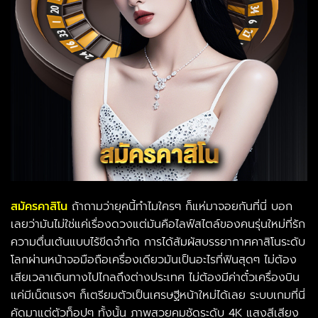
สมัครคาสิโน
ถ้าถามว่ายุคนี้ทำไมใครๆ ก็แห่มาจอยกันที่นี่ บอก
เลยว่ามันไม่ใช่แค่เรื่องดวงแต่มันคือไลฟ์สไตล์ของคนรุ่นใหม่ที่รัก
ความตื่นเต้นแบบไร้ขีดจำกัด การได้สัมผัสบรรยากาศคาสิโนระดับ
โลกผ่านหน้าจอมือถือเครื่องเดียวมันเป็นอะไรที่ฟินสุดๆ ไม่ต้อง
เสียเวลาเดินทางไปไกลถึงต่างประเทศ ไม่ต้องมีค่าตั๋วเครื่องบิน
แค่มีเน็ตแรงๆ ก็เตรียมตัวเป็นเศรษฐีหน้าใหม่ได้เลย ระบบเกมที่นี่
คัดมาแต่ตัวท็อปๆ ทั้งนั้น ภาพสวยคมชัดระดับ 4K แสงสีเสียง