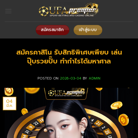
ข้าม
ไป
ยัง
เนื้อหา
สมัครสมาชิก
เข้าสู่ระบบ
สมัครคาสิโน รับสิทธิพิเศษเพียบ เล่น
ปุ๊บรวยปั๊บ ทำกำไรได้มหาศาล
POSTED ON
2026-03-04
BY
ADMIN
04
มี.ค.