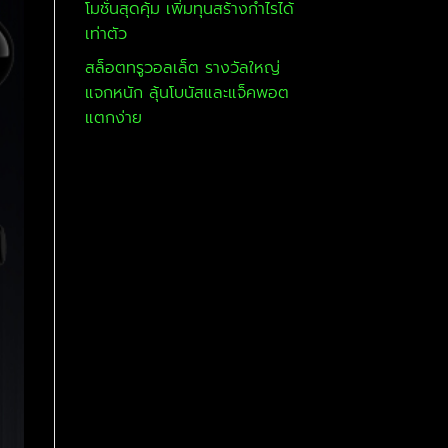
โมชั่นสุดคุ้ม เพิ่มทุนสร้างกำไรได้
เท่าตัว
สล็อตทรูวอลเล็ต รางวัลใหญ่
แจกหนัก ลุ้นโบนัสและแจ็คพอต
แตกง่าย