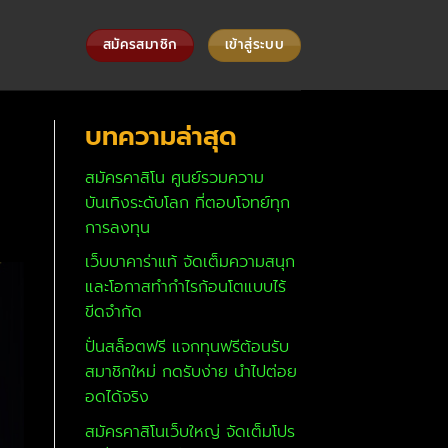
สมัครสมาชิก
เข้าสู่ระบบ
บทความล่าสุด
สมัครคาสิโน ศูนย์รวมความ
บันเทิงระดับโลก ที่ตอบโจทย์ทุก
การลงทุน
เว็บบาคาร่าแท้ จัดเต็มความสนุก
และโอกาสทำกำไรก้อนโตแบบไร้
ขีดจำกัด
ปั่นสล็อตฟรี แจกทุนฟรีต้อนรับ
สมาชิกใหม่ กดรับง่าย นำไปต่อย
อดได้จริง
สมัครคาสิโนเว็บใหญ่ จัดเต็มโปร