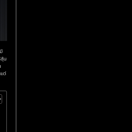
มี
ลุ้น
น
 แต่