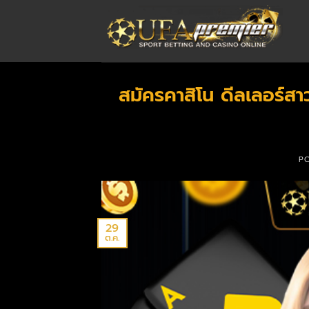
ข้าม
ไป
ยัง
เนื้อหา
สมัครคาสิโน ดีลเลอร์ส
P
29
ต.ค.