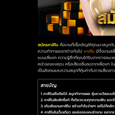
สมัครคาสิโน
คือเกมที่เชื้อเชิญให้คุณมาสนุกก
ความท้าทายแตกต่างกันไป
คาสิโน
มีทั้งเกมสล็
แบบเสี่ยงๆ ความรู้สึกที่คุณได้รับจากการชนะ
หน้าจอของคุณ หรือเสียงชื่นชมจากเพื่อนๆ ในห้อ
เป็นสังคมและความสนุกที่คุ้มค่ากับการเสี่ยงท
สารบัญ
คาสิโนเชื่อถือได้ สนุกท้าทายผล ลุ้นรางวัลแบ
คาสิโนลิขสิทธิ์แท้ ที่เดียวรวมทุกความฟิน แจก
เดิมพันเกมคาสิโน สร้างกำไรง่ายๆ แค่ไม่กี่คลิก อ
คาสิโนในเว็บเดียว แหล่งของคนรักเกม อยาก