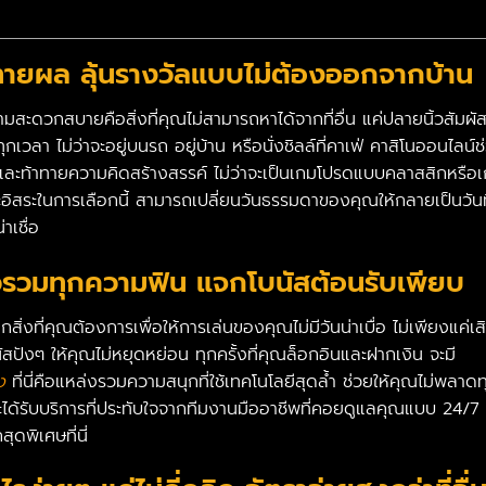
้าทายผล ลุ้นรางวัลแบบไม่ต้องออกจากบ้าน
ามสะดวกสบายคือสิ่งที่คุณไม่สามารถหาได้จากที่อื่น แค่ปลายนิ้วสัมผั
ุกเวลา ไม่ว่าจะอยู่บนรถ อยู่บ้าน หรือนั่งชิลล์ที่คาเฟ่ คาสิโนออนไลน์ช
ชคและท้าทายความคิดสร้างสรรค์ ไม่ว่าจะเป็นเกมโปรดแบบคลาสสิกหรือ
สระในการเลือกนี้ สามารถเปลี่ยนวันธรรมดาของคุณให้กลายเป็นวันที
าเชื่อ
เดียวรวมทุกความฟิน แจกโบนัสต้อนรับเพียบ
ุกสิ่งที่คุณต้องการเพื่อให้การเล่นของคุณไม่มีวันน่าเบื่อ ไม่เพียงแค่เส
ัสปังๆ ให้คุณไม่หยุดหย่อน ทุกครั้งที่คุณล็อกอินและฝากเงิน จะมี
ง
ที่นี่คือแหล่งรวมความสนุกที่ใช้เทคโนโลยีสุดล้ำ ช่วยให้คุณไม่พลาดท
ด้รับบริการที่ประทับใจจากทีมงานมืออาชีพที่คอยดูแลคุณแบบ 24/7 
ดพิเศษที่นี่