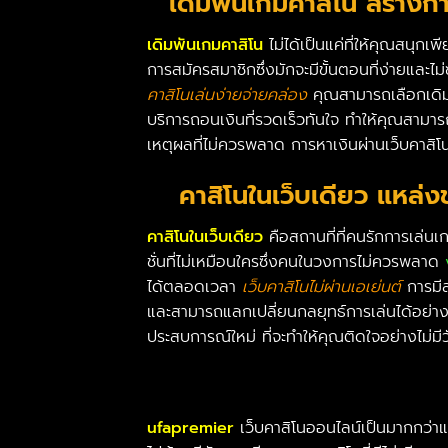
เดิมพันเกมคาสิโน สร้างกำไร
เดิมพันเกมคาสิโน
ไม่ได้เป็นแค่ที่ให้คุณสนุกเ
การสมัครสมาชิกซึ่งมักจะมีขั้นตอนที่ง่ายและไม
คาสิโนเล่นง่ายจ่ายคล่อง
คุณสามารถเลือกเดิมพั
บริการถอนเงินที่รวดเร็วทันใจ ทำให้คุณสามารถเข
เหตุผลที่ไม่ควรพลาด การหาเงินผ่านเว็บคาสิโน
คาสิโนในเว็บเดียว แหล
คาสิโนในเว็บเดียว
คือสถานที่ที่คนรักการเล่น
ชั่นที่ไม่เหมือนใครซึ่งคนในวงการไม่ควรพลาด
ได้ตลอดเวลา
เว็บคาสิโนไม่ผ่านเอเย่นต์
การมีส
และสามารถแลกเปลี่ยนกลยุทธ์การเล่นได้อย่าง
ประสบการณ์ใหม่ ที่จะทำให้คุณติดใจอย่างไม่มีว
ufapremier
เว็บคาสิโนออนไลน์เป็นมากกว่าแค่พ