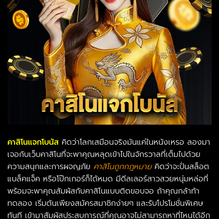
คาสิโนแจกโบนัส
คิดว่าโลกเสมือนจริงมันแค่ในหนังเหรอ ลองมา
เจอกับเว็บคาสิโนที่จะพาคุณหลุดเข้าไปในจักรวาลที่เต็มไปด้วย
ความสนุกและการผจญภัย
คาสิโนถูกกฎหมาย
คิดว่าจะปั่นสล็อต
แบล็คแจ็ค หรือโป๊กเกอร์ก็ได้หมด มีดีลเลอร์สาวสวยหนุ่มหล่อที่
พร้อมจะพาคุณสัมผัสกับคาสิโนแบบติดขอบจอ ถ้าคุณกล้าท้า
ทดลอง เริ่มต้นเพียงสมัครสมาชิกง่ายๆ และรับโปรโมชั่นพิเศษ
ทันที เข้ามาสัมผัสประสบการณ์ที่คุณอาจไม่สามารถหาที่ไหนได้อีก