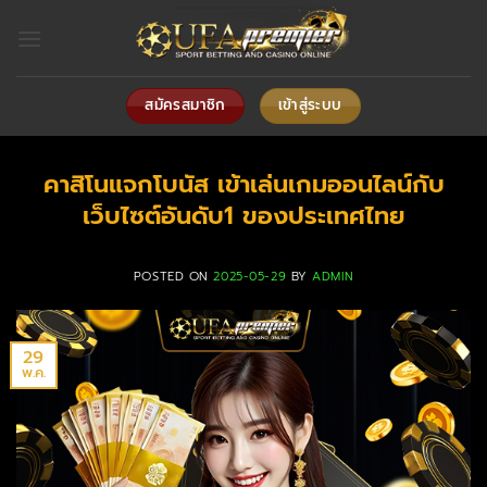
ข้าม
ไป
ยัง
เนื้อหา
สมัครสมาชิก
เข้าสู่ระบบ
คาสิโนแจกโบนัส เข้าเล่นเกมออนไลน์กับ
เว็บไซต์อันดับ1 ของประเทศไทย
POSTED ON
2025-05-29
BY
ADMIN
29
พ.ค.