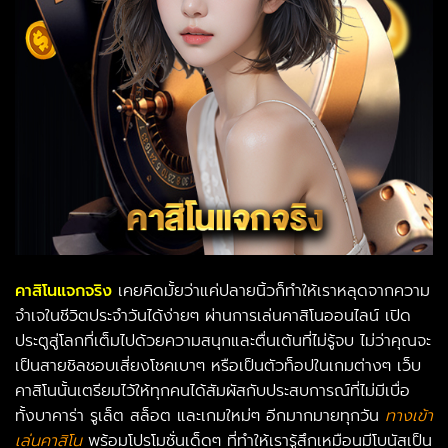
คาสิโนแจกจริง
เคยคิดมั้ยว่าแค่ปลายนิ้วก็ทำให้เราหลุดจากความ
จำเจในชีวิตประจำวันได้ง่ายๆ ผ่านการเล่นคาสิโนออนไลน์ เปิด
ประตูสู่โลกที่เต็มไปด้วยความสนุกและตื่นเต้นที่ไม่รู้จบ ไม่ว่าคุณจะ
เป็นสายชิลชอบเสี่ยงโชคเบาๆ หรือเป็นตัวท็อปในเกมต่างๆ เว็บ
คาสิโนนั้นเตรียมไว้ให้ทุกคนได้สัมผัสกับประสบการณ์ที่ไม่มีเบื่อ
ทั้งบาคาร่า รูเล็ต สล็อต และเกมใหม่ๆ อีกมากมายทุกวัน
ทางเข้า
เล่นคาสิโน
พร้อมโปรโมชั่นเด็ดๆ ที่ทำให้เรารู้สึกเหมือนมีโบนัสเป็น