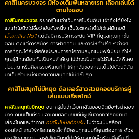
คาสิโนครบวงจร มีห้องเดิมพันหลายเรท เลือกเล่นได้
ตามใจชอบ
คาสิโนครบวงจร
อยากรู้ไหมว่าเว็บคาสิโนอันดับ1 เข้าถึงได้ยังไง
และทำไมถึงได้ชื่อว่าอันดับหนึ่ง เว็บไซต์เหล่านี้ไม่ใช่แค่มีเกมดี
เว็บคาสิโน No.1
แต่ยังมีการบริการระดับ VIP ที่ดูแลคุณทุกขั้น
ตอน ตั้งแต่การสมัคร การฝากถอน และการให้คำปรึกษาต่างๆ
การที่คุณได้สัมผัสกับประสบการณ์ความสนุกแบบพรีเมียม ทำให้
คุณรู้สึกเหมือนกับเป็นคนสำคัญ ไม่ว่าจะเป็นการได้รับโบนัสพิเศษ
ส่วนลด หรือกิจกรรมพิเศษที่ทำให้ทุกวันของคุณเต็มไปด้วยสีสัน
มาเป็นส่วนหนึ่งของความสนุกที่ไม่มีที่สิ้นสุด
คาสิโนสนุกไม่มีหยุด ดีลเลอร์สาวสวยคอยบริการผู้
เล่นแบบเรียลไทม์
คาสิโนสนุกไม่มีหยุด
อยากรู้มั้ยว่าเว็บคาสิโนยอดฮิตมีอะไรน่าลอง
บ้าง ก็มันเป็นที่รวมเอาเกมยอดนิยมที่มีผู้เล่นจากทั่วโลกเข้ามา
เสี่ยงโชคและท้าทาย
คาสิโนโบนัสต้อนรับ
ไม่ว่าจะเป็นสล็อต
ออนไลน์ เกมไพ่หรือเกมรูเล็ตก็มีครบทุกแบบที่คุณต้องการ ด้วย
กราฟิกสวยงาม เอฟเฟ็คเสียงที่ทำให้อารมณ์เผ็ดร้อนยิ่งขึ้น ที่