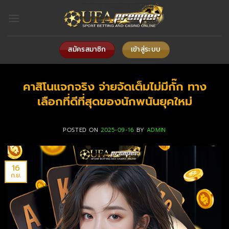
ข้าม
ไป
ยัง
เนื้อหา
สมัครสมาชิก
เข้าสู่ระบบ
คาสิโนแจกจริง จ่ายจัดเต็มไม่มีกั๊ก ทาง
เลือกที่ดีที่สุดของนักพนันยุคใหม่
POSTED ON
2025-09-16
BY
ADMIN
16
ก.ย.