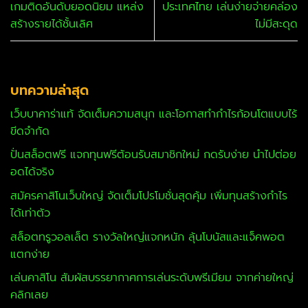
เกมติดอันดับยอดนิยม แหล่ง
ประเทศไทย เล่นง่ายจ่ายคล่อง
สร้างรายได้ชั้นเลิศ
ไม่มีสะดุด
บทความล่าสุด
เว็บบาคาร่าแท้ จัดเต็มความสนุก และโอกาสทำกำไรก้อนโตแบบไร้
ขีดจำกัด
ปั่นสล็อตฟรี แจกทุนฟรีต้อนรับสมาชิกใหม่ กดรับง่าย นำไปต่อย
อดได้จริง
สมัครคาสิโนเว็บใหญ่ จัดเต็มโปรโมชั่นสุดคุ้ม เพิ่มทุนสร้างกำไร
ได้เท่าตัว
สล็อตทรูวอลเล็ต รางวัลใหญ่แจกหนัก ลุ้นโบนัสและแจ็คพอต
แตกง่าย
เล่นคาสิโน สัมผัสบรรยากาศการเล่นระดับพรีเมียม จากค่ายใหญ่
คลิกเลย