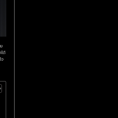
อย
าได้
ใจ