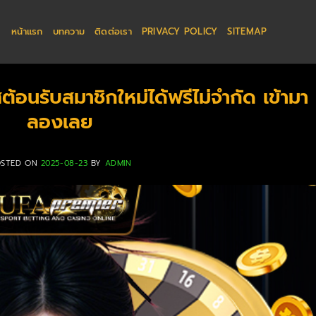
หน้าแรก
บทความ
ติดต่อเรา
PRIVACY POLICY
SITEMAP
ต้อนรับสมาชิกใหม่ได้ฟรีไม่จำกัด เข้ามา
ลองเลย
OSTED ON
2025-08-23
BY
ADMIN