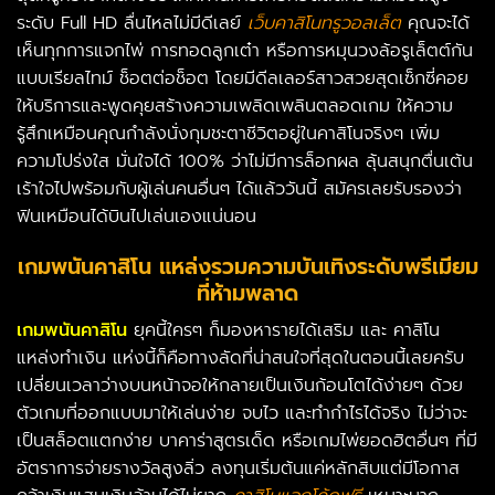
ระดับ Full HD ลื่นไหลไม่มีดีเลย์
เว็บคาสิโนทรูวอลเล็ต
คุณจะได้
เห็นทุกการแจกไพ่ การทอดลูกเต๋า หรือการหมุนวงล้อรูเล็ตต์กัน
แบบเรียลไทม์ ช็อตต่อช็อต โดยมีดีลเลอร์สาวสวยสุดเซ็กซี่คอย
ให้บริการและพูดคุยสร้างความเพลิดเพลินตลอดเกม ให้ความ
รู้สึกเหมือนคุณกำลังนั่งกุมชะตาชีวิตอยู่ในคาสิโนจริงๆ เพิ่ม
ความโปร่งใส มั่นใจได้ 100% ว่าไม่มีการล็อกผล ลุ้นสนุกตื่นเต้น
เร้าใจไปพร้อมกับผู้เล่นคนอื่นๆ ได้แล้ววันนี้ สมัครเลยรับรองว่า
ฟินเหมือนได้บินไปเล่นเองแน่นอน
เกมพนันคาสิโน แหล่งรวมความบันเทิงระดับพรีเมียม
ที่ห้ามพลาด
เกมพนันคาสิโน
ยุคนี้ใครๆ ก็มองหารายได้เสริม และ คาสิโน
แหล่งทำเงิน แห่งนี้ก็คือทางลัดที่น่าสนใจที่สุดในตอนนี้เลยครับ
เปลี่ยนเวลาว่างบนหน้าจอให้กลายเป็นเงินก้อนโตได้ง่ายๆ ด้วย
ตัวเกมที่ออกแบบมาให้เล่นง่าย จบไว และทำกำไรได้จริง ไม่ว่าจะ
เป็นสล็อตแตกง่าย บาคาร่าสูตรเด็ด หรือเกมไพ่ยอดฮิตอื่นๆ ที่มี
อัตราการจ่ายรางวัลสูงลิ่ว ลงทุนเริ่มต้นแค่หลักสิบแต่มีโอกาส