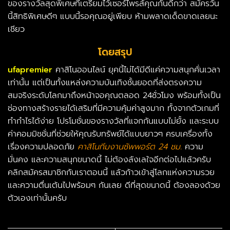
ของรางวัลสุดพิเศษที่เตรียมไว้เซอร์ไพรส์คุณกันดีกว่า สมัครวัน
นี้สิทธิพิเศษดีๆ แบบนี้รอคุณอยู่เพียบ ห้ามพลาดเด็ดขาดเลยนะ
เชียว
โดยสรุป
ufapremier
คาสิโนออนไลน์ ยุคนี้ไม่ได้มีดีแค่ความสนุกคั่นเวลา
เท่านั้น แต่เป็นทั้งแหล่งความบันเทิงชั้นยอดที่ส่งตรงความ
สมจริงระดับโลกมาถึงหน้าจอคุณตลอด 24ชั่วโมง พร้อมทั้งเป็น
ช่องทางสร้างรายได้เสริมที่มีความคุ้มค่าสูงมาก ทั้งจากตัวเกมที่
ทำกำไรได้ง่าย โปรโมชั่นของรางวัลที่แจกกันแบบไม่ยั้ง และระบบ
ค่าคอมมิชชั่นที่ช่วยให้คุณรับทรัพย์ได้แบบยาวๆ ครบเครื่องทั้ง
เรื่องความปลอดภัย
คาสิโนทีมงานซัพพอร์ต 24 ชม.
ความ
มั่นคง และความสนุกขนาดนี้ ไม่ต้องลังเลใจอีกต่อไปแล้วครับ
คลิกสมัครสมาชิกกับเราตอนนี้ แล้วก้าวเข้าสู่โลกแห่งความรวย
และความตื่นเต้นไปพร้อมๆ กันเลย ดีที่สุดขนาดนี้ ต้องลองด้วย
ตัวเองเท่านั้นครับ