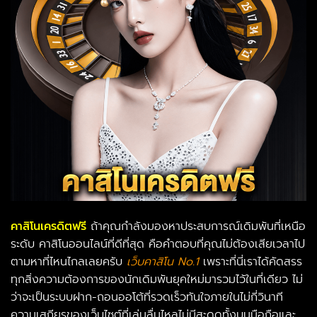
คาสิโนเครดิตฟรี
ถ้าคุณกำลังมองหาประสบการณ์เดิมพันที่เหนือ
ระดับ คาสิโนออนไลน์ที่ดีที่สุด คือคำตอบที่คุณไม่ต้องเสียเวลาไป
ตามหาที่ไหนไกลเลยครับ
เว็บคาสิโน No.1
เพราะที่นี่เราได้คัดสรร
ทุกสิ่งความต้องการของนักเดิมพันยุคใหม่มารวมไว้ในที่เดียว ไม่
ว่าจะเป็นระบบฝาก-ถอนออโต้ที่รวดเร็วทันใจภายในไม่กี่วินาที
ความเสถียรของเว็บไซต์ที่เล่นลื่นไหลไม่มีสะดุดทั้งบนมือถือและ