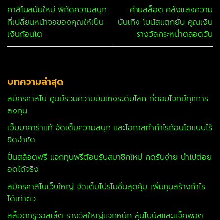
คาสิโนสมัยใหม่ พิกัดความสนุก
ค่ายสล็อต คลังแสงความ
ที่เปลี่ยนหน้าจอของคุณให้เป็น
บันเทิง โบนัสแตกยับ คูณเงิน
เงินก้อนโต
รางวัลกระหน่ำตลอดวัน
บทความล่าสุด
สมัครคาสิโน ศูนย์รวมความบันเทิงระดับโลก ที่ตอบโจทย์ทุกการ
ลงทุน
เว็บบาคาร่าแท้ จัดเต็มความสนุก และโอกาสทำกำไรก้อนโตแบบไร้
ขีดจำกัด
ปั่นสล็อตฟรี แจกทุนฟรีต้อนรับสมาชิกใหม่ กดรับง่าย นำไปต่อย
อดได้จริง
สมัครคาสิโนเว็บใหญ่ จัดเต็มโปรโมชั่นสุดคุ้ม เพิ่มทุนสร้างกำไร
ได้เท่าตัว
สล็อตทรูวอลเล็ต รางวัลใหญ่แจกหนัก ลุ้นโบนัสและแจ็คพอต