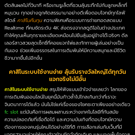
ตัดสินผลไม่กี่วินาที หรือเกมรูเล็ตที่ชวนลุ้นระทึกไปกับลูกเหล็กที่
หมุนวน ทุกอย่างถูกคัดสรรมามาอย่างดีเพื่อตอบโจทย์ทุกไลฟ์
สไตล์
คาสิโนคืนทุน
ความพิเศษคือระบบการถ่ายทอดสดแบบ
Realtime ที่คมชัดระดับ 4K ส่งตรงจากสตูดิโอในต่างประเทศ
ทำให้คุณเห็นทุกรายละเอียดเหมือนไปยืนลุ้นอยู่ข้างโต๊ะจริงๆ ดีล
เลอร์สาวสวยสุดเซ็กซี่ที่คอยแจกไพ่และทักทายผู้เล่นอย่างเป็น
กันเอง ช่วยเพิ่มอรรถรสในการเดิมพันให้มีความสนุกและมีชีวิต
ชีวามากขึ้นไปอีกขั้น
คาสิโนระบบใช้งานง่าย ลุ้นรับรางวัลใหญ่ได้ทุกวัน
แจกจริงไม่มีอั้น
คาสิโนระบบใช้งานง่าย
สรุปให้ฟังแบบเข้าใจง่ายเลยว่า โลกของ
การเดิมพันออนไลน์ในยุคนี้มันก้าวล้ำไปไกลเกินกว่าที่เราจะ
จินตนาการได้แล้ว มันไม่ใช่แค่เรื่องของโชคชะตาเพียงอย่างเดียว
fc slot
แต่มันคือการผสมผสานระหว่างเทคโนโลยีที่ทันสมัย
ความปลอดภัยที่เชื่อถือได้ และความบันเทิงที่ตอบโจทย์ความ
ต้องการของคนรุ่นใหม่ได้อย่างไร้ที่ติ การเลือกเล่นกับเว็บที่มี
มาตรฐานจะช่วยให้คุณก้าวข้ามขีดจำกัดเดิมๆ และมองเห็นโอกาส