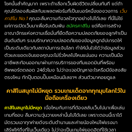
โชคนั้นสำคัญมาก เพราะถ้าเลือกเว็บผิดชีวิตเปลี่ยนทันที แต่ถ้า
คุณได้ลองสัมผัสกับแพลตฟอร์มที่เป็นเบอร์หนึ่งของวงการ
เว็บ
คาสิโน No.1
คุณจะลืมความกังวลใจทุกอย่างไปได้เลย ที่นี่ไม่ใช่
แค่การเปิดเว็บมาเพื่อรับเดิมพัน
สมัครคาสิโน
แต่คือการสร้าง
อาณาจักรแห่งความเชื่อมั่นที่ยึดถือความปลอดภัยของลูกค้าเป็น
อันดับต้นๆ ระบบรักษาความปลอดภัยของข้อมูลถูกอัปเกรดให้
เป็นระดับเดียวกับสถาบันการเงินโลก ทำให้มั่นใจได้ว่าข้อมูลส่วน
ตัวและยอดเงินของคุณจะไม่รั่วไหลไปไหนแน่นอน ความเป็นมือ
อาชีพสะท้อนออกมาผ่านการบริการของทีมแอดมินที่พร้อม
ซัพพอร์ตตลอด 24ชั่วโมง ไม่ว่าจะเจอปัญหาอะไรหรือมีข้อสงสัย
ตรงไหน ทักปุ๊บตอบปั๊บเหมือนมีเลขาฯ ส่วนตัวมาคอยดูแล
คาสิโนสนุกไม่มีหยุด รวมเกมเด็ดจากทุกมุมโลกไว้ใน
มือถือเครื่องเดียว
คาสิโนสนุกไม่มีหยุด
เบื่อไหมกับการที่ต้องสลับเว็บไปมาเพื่อเล่น
เกมที่ชอบ ลืมความวุ่นวายเหล่านั้นไปได้เลย เพราะตอนนี้เราได้
มัดรวมเอาทุกค่ายดังระดับตำนานและค่ายน้องใหม่ไฟแรงมา
เสิร์ฟให้ถึงที่ในเว็บเดียว ไม่ว่าจะเป็นเกมไพ่ยอดฮิตที่ใช้เวลา