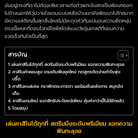
มันอยู่ตรงที่เราไม่ต้องเสียเวลาแต่งตัวพกเงินสดเป็นฟ่อนๆออก
ไปข้างนอกให้วุ่นวายใจแถมระบบหลังบ้านเขายังพัฒนาไปไกลมาก
มีความเสถียรขั้นสุดลื่นไหลไม่มีสะดุดหัวทิ่มแน่นอนความยืดหยุ่น
ตรงนี้แหละที่ตอบโจทย์ไลฟ์สไตล์แบบวัยรุ่นเทสดีที่ชอบความ
รวดเร็วทันใจเป็นที่สุด
สารบัญ
เล่นคาสิโนได้ทุกที่ สตรีมมิ่งระดับพรีเมียม แจกความฟินทะลุจอ
คาสิโนค่าคอมสูง เกมเดิมพันยุคใหม่ กดสูตรติดง่ายกำไรพุ่ง
ปรี๊ด
คาสิโนmobile กราฟิกตระการตา แอนิเมชั่นอลังการ สนุกจัด
เต็ม
คาสิโนเกมใหม่ แจกสิทธิประโยชน์เพียบ คุ้มค่ากว่านี้ไม่มีอีกแล้ว
โดยสรุป
เล่นคาสิโนได้ทุกที่ สตรีมมิ่งระดับพรีเมียม แจกความ
ฟินทะลุจอ