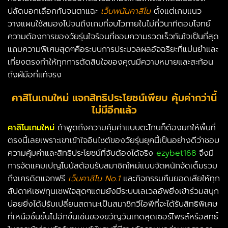
ปลัดบอกเลือกกันจนตาแฉะ
เว็บพนันคาสิโน
ตั้งแต่เกมแนว
วางแผนใช้สมองไปจนถึงเกมที่จบไวภายในไม่กี่วินาทีตอบโจทย์
ความต้องการของวัยรุ่นใจร้อนที่ชอบความรวดเร็วทันใจเป็นที่สุด
แถมความพิเศษสุดๆคือระบบการประมวลผลอัจฉริยะที่แม่นยำและ
เที่ยงตรงทำให้ทุกการตัดสินใจของคุณมีความหมายและสะท้อน
ถึงฝีมือที่แท้จริง
คาสิโนเกมใหม่ แจกสิทธิประโยชน์เพียบ คุ้มค่ากว่านี้
ไม่มีอีกแล้ว
คาสิโนเกมใหม่
ถ้าพูดถึงความคุ้มค่าแบบตะโกนก็ต้องยกให้พื้นที่
ตรงนี้เลยเพราะเขาเข้าใจอินไซต์ของวัยรุ่นยุคนี้เป็นอย่างดีว่าชอบ
ความคุ้มค่าและสิทธิประโยชน์ที่จับต้องได้จริง
ezybet168
จึงมี
การจัดแคมเปญโบนัสต้อนรับสมาชิกใหม่แบบจัดหนักจัดเต็มรวม
ถึงเครดิตแจกฟรี
เว็บคาสิโน No.1
และกิจกรรมคืนยอดเสียให้ทุก
สัปดาห์เซฟทุนเซฟใจสุดๆแถมยังมีระบบเลเวลอัพยิ่งเข้าร่วมสนุก
บ่อยยิ่งได้ปรับเปลี่ยนสถานะเป็นสมาชิกวีไอพีที่จะได้รับสิทธิพิเศษ
ที่เหนือชั้นขึ้นไปอีกขั้นเช่นของขวัญวันเกิดสุดเซอร์ไพรส์หรือสิทธิ์