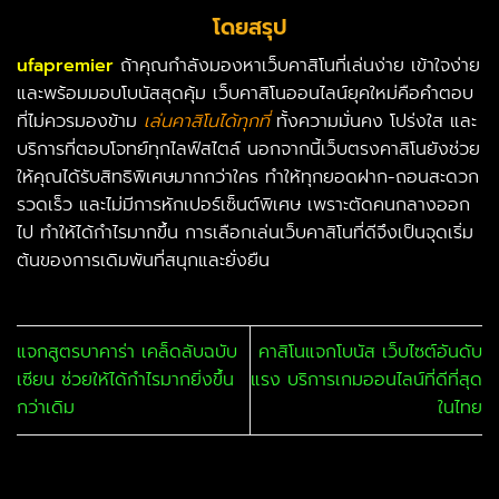
โดยสรุป
ufapremier
ถ้าคุณกำลังมองหาเว็บคาสิโนที่เล่นง่าย เข้าใจง่าย
และพร้อมมอบโบนัสสุดคุ้ม เว็บคาสิโนออนไลน์ยุคใหม่คือคำตอบ
ที่ไม่ควรมองข้าม
เล่นคาสิโนได้ทุกที่
ทั้งความมั่นคง โปร่งใส และ
บริการที่ตอบโจทย์ทุกไลฟ์สไตล์ นอกจากนี้เว็บตรงคาสิโนยังช่วย
ให้คุณได้รับสิทธิพิเศษมากกว่าใคร ทำให้ทุกยอดฝาก-ถอนสะดวก
รวดเร็ว และไม่มีการหักเปอร์เซ็นต์พิเศษ เพราะตัดคนกลางออก
ไป ทำให้ได้กำไรมากขึ้น การเลือกเล่นเว็บคาสิโนที่ดีจึงเป็นจุดเริ่ม
ต้นของการเดิมพันที่สนุกและยั่งยืน
แจกสูตรบาคาร่า เคล็ดลับฉบับ
คาสิโนแจกโบนัส เว็บไซต์อันดับ
เซียน ช่วยให้ได้กำไรมากยิ่งขึ้น
แรง บริการเกมออนไลน์ที่ดีที่สุด
กว่าเดิม
ในไทย