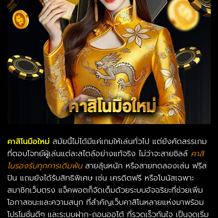
คาสิโนมือใหม่
สมัยนี้ไม่ได้มีแค่เกมให้เล่นทั่วไป แต่ยังคัดสรรเกม
ที่ตอบโจทย์ผู้เล่นแต่ละสไตล์อย่างแท้จริง ไม่ว่าจะสายชิลล์
คาสิ
โนรองรับทุกการเดิมพัน
สายลุ้นหนัก หรือสายทดลองเล่น ฟรีส
ปิน แถมยังได้รับสิทธิพิเศษ เช่น เครดิตฟรี หรือโบนัสเฉพาะ
สมาชิกเว็บตรง แจ็คพอตก็จัดเต็มด้วยระบบอัจฉริยะที่ช่วยเพิ่ม
โอกาสชนะและความสนุก ที่สำคัญเว็บคาสิโนหลายแห่งมาพร้อม
โปรโมชั่นดีๆ และระบบฝาก-ถอนออโต้ ที่รวดเร็วทันใจ เป็นจุดเริ่ม