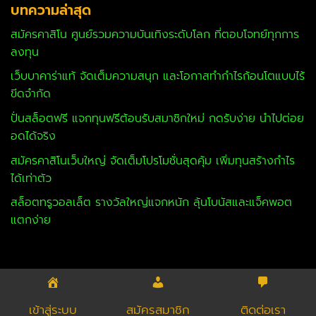
บทความล่าสุด
สมัครคาสิโน ศูนย์รวมความบันเทิงระดับโลก ที่ตอบโจทย์ทุกการ
ลงทุน
เว็บบาคาร่าแท้ จัดเต็มความสนุก และโอกาสทำกำไรก้อนโตแบบไร้
ขีดจำกัด
ปั่นสล็อตฟรี แจกทุนฟรีต้อนรับสมาชิกใหม่ กดรับง่าย นำไปต่อย
อดได้จริง
สมัครคาสิโนเว็บใหญ่ จัดเต็มโปรโมชั่นสุดคุ้ม เพิ่มทุนสร้างกำไร
ได้เท่าตัว
สล็อตทรูวอลเล็ต รางวัลใหญ่แจกหนัก ลุ้นโบนัสและแจ็คพอต
แตกง่าย
Copyright 2026 ©
ufapremier
เข้าสู่ระบบ
สมัครสมาชิก
ติดต่อเรา