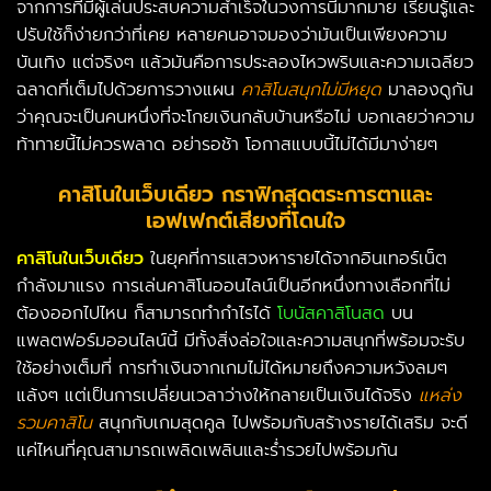
จากการที่มีผู้เล่นประสบความสำเร็จในวงการนี้มากมาย เรียนรู้และ
ปรับใช้ก็ง่ายกว่าที่เคย หลายคนอาจมองว่ามันเป็นเพียงความ
บันเทิง แต่จริงๆ แล้วมันคือการประลองไหวพริบและความเฉลียว
ฉลาดที่เต็มไปด้วยการวางแผน
คาสิโนสนุกไม่มีหยุด
มาลองดูกัน
ว่าคุณจะเป็นคนหนึ่งที่จะโกยเงินกลับบ้านหรือไม่ บอกเลยว่าความ
ท้าทายนี้ไม่ควรพลาด อย่ารอช้า โอกาสแบบนี้ไม่ได้มีมาง่ายๆ
คาสิโนในเว็บเดียว กราฟิกสุดตระการตาและ
เอฟเฟกต์เสียงที่โดนใจ
คาสิโนในเว็บเดียว
ในยุคที่การแสวงหารายได้จากอินเทอร์เน็ต
กำลังมาแรง การเล่นคาสิโนออนไลน์เป็นอีกหนึ่งทางเลือกที่ไม่
ต้องออกไปไหน ก็สามารถทำกำไรได้
โบนัสคาสิโนสด
บน
แพลตฟอร์มออนไลน์นี้ มีทั้งสิ่งล่อใจและความสนุกที่พร้อมจะรับ
ใช้อย่างเต็มที่ การทำเงินจากเกมไม่ได้หมายถึงความหวังลมๆ
แล้งๆ แต่เป็นการเปลี่ยนเวลาว่างให้กลายเป็นเงินได้จริง
แหล่ง
รวมคาสิโน
สนุกกับเกมสุดคูล ไปพร้อมกับสร้างรายได้เสริม จะดี
แค่ไหนที่คุณสามารถเพลิดเพลินและร่ำรวยไปพร้อมกัน