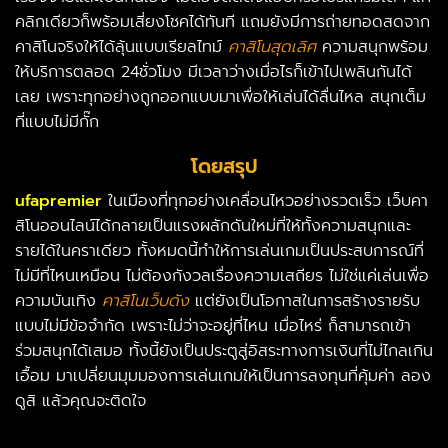
คลิกเดียวก็พร้อมเสี่ยงโชคได้ทันที แถมยังมีการถ่ายทอดสดจาก
คาสิโนจริงให้ได้ลุ้นแบบเรียลไทม์
คาสิโนสุดเลิศ
ความสนุกพร้อม
ให้บริการตลอด 24ชั่วโมง มีเวลาว่างเมื่อไรก็เข้าไปเพลินกันได้
เลย เพราะทุกอย่างถูกออกแบบมาเพื่อให้เล่นได้ลื่นไหล สนุกเต็ม
ที่แบบไม่มีกั๊ก
โดยสรุป
ufapremier
ในเมืองที่ทุกอย่างเคลื่อนไหวอย่างรวดเร็ว เว็บคา
สิโนออนไลน์ได้กลายเป็นแรงผลักดันใหม่ที่ให้ทั้งความสนุกและ
รายได้ในคราเดียว ทั้งหมดนี้ทำให้การเล่นเกมเป็นประสบการณ์ที่
ไม่มีที่ไหนเหมือน ไม่ต้องกังวลเรื่องความเสถียร ไม่ใช่แค่เล่นเพื่อ
ความบันเทิง
คาสิโนเว็บดัง
แต่ยังเป็นโอกาสในการสร้างรายรับ
แบบไม่มีข้อจำกัด เพราะไม่ว่าจะอยู่ที่ไหน เมื่อไหร่ ก็สามารถเข้า
ร่วมสนุกได้เสมอ ทั้งนี้ยังเป็นประตูสู่อิสระทางการเงินที่ไม่ไกลเกิน
เอื้อม มาเปลี่ยนมุมมองการเล่นเกมให้เป็นการลงทุนที่คุ้มค่า ลอง
ดูสิ แล้วคุณจะติดใจ