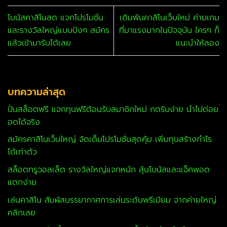
โบนัสคาสิโนสด แจกโปรโมชั่น
เดิมพันคาสิโนเว็บใหม่ ค่ายเกม
และรางวัลใหญ่แบบปังๆ สมัคร
ที่มาแรงมากในปัจจุบัน ใครๆ ก็
แล้วเข้ามารับได้เลย
แนะนำให้ลอง
บทความล่าสุด
ปั่นสล็อตฟรี แจกทุนฟรีต้อนรับสมาชิกใหม่ กดรับง่าย นำไปต่อย
อดได้จริง
สมัครคาสิโนเว็บใหญ่ จัดเต็มโปรโมชั่นสุดคุ้ม เพิ่มทุนสร้างกำไร
ได้เท่าตัว
สล็อตทรูวอลเล็ต รางวัลใหญ่แจกหนัก ลุ้นโบนัสและแจ็คพอต
แตกง่าย
เล่นคาสิโน สัมผัสบรรยากาศการเล่นระดับพรีเมียม จากค่ายใหญ่
คลิกเลย