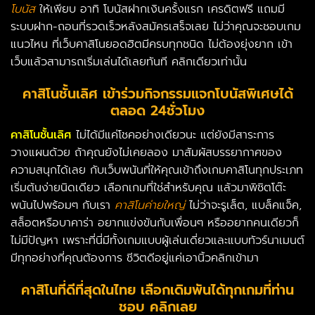
โบนัส
ให้เพียบ อาทิ โบนัสฝากเงินครั้งแรก เครดิตฟรี แถมมี
ระบบฝาก-ถอนที่รวดเร็วหลังสมัครเสร็จเลย ไม่ว่าคุณจะชอบเกม
แนวไหน ที่เว็บคาสิโนยอดฮิตมีครบทุกชนิด ไม่ต้องยุ่งยาก เข้า
เว็บแล้วสามารถเริ่มเล่นได้เลยทันที คลิกเดียวเท่านั้น
คาสิโนชั้นเลิศ เข้าร่วมกิจกรรมแจกโบนัสพิเศษได้
ตลอด 24ชั่วโมง
คาสิโนชั้นเลิศ
ไม่ได้มีแค่โชคอย่างเดียวนะ แต่ยังมีสาระการ
วางแผนด้วย ถ้าคุณยังไม่เคยลอง มาสัมผัสบรรยากาศของ
ความสนุกได้เลย กับเว็บพนันที่ให้คุณเข้าถึงเกมคาสิโนทุกประเภท
เริ่มต้นง่ายนิดเดียว เลือกเกมที่ใช่สำหรับคุณ แล้วมาพิชิตโต๊ะ
พนันไปพร้อมๆ กับเรา
คาสิโนค่ายใหญ่
ไม่ว่าจะรูเล็ต, แบล็คแจ็ค,
สล็อตหรือบาคาร่า อยากแข่งขันกับเพื่อนๆ หรืออยากคนเดียวก็
ไม่มีปัญหา เพราะที่นี่มีทั้งเกมแบบผู้เล่นเดี่ยวและแบบทัวร์นาเมนต์
มีทุกอย่างที่คุณต้องการ ชีวิตดีอยู่แค่เอานิ้วคลิกเข้ามา
คาสิโนที่ดีที่สุดในไทย เลือกเดิมพันได้ทุกเกมที่ท่าน
ชอบ คลิกเลย