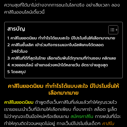
ความสุขที่ได้มาไม่ต่างจากการชนะในโลกจริง อย่าเสียเวลา ลอง
คาสิโนออนไลน์เดี๋ยวนี้
สารบัญ
คาสิโนยอดนิยม ทำกำไรได้แบบสะใจ มีโปรโมชั่นให้เลือกมากมาย
คาสิโนชั้นเลิศ เข้าร่วมกิจกรรมแจกโบนัสพิเศษได้ตลอด
24ชั่วโมง
คาสิโนที่ดีที่สุดในไทย เลือกเดิมพันได้ทุกเกมที่ท่านชอบ คลิกเลย
หวยออนไลน์ เข้าแทงล่วงหน้าได้หลายวัน อัตราจ่ายสูงสุด
โดยสรุป
คาสิโนยอดนิยม ทำกำไรได้แบบสะใจ มีโปรโมชั่นให้
เลือกมากมาย
คาสิโนยอดนิยม
ถ้าพูดถึงเว็บคาสิโนที่เล่นแล้วทำให้คุณรวยไว
เราขอแนะนำเว็บที่มีเกมให้เลือกเพียบ ทั้งบาคาร่า สล็อต รูเล็ต
ไม่ว่าคุณจะเป็นมือใหม่หรือเซียนเกม
สมัครคาสิโน
การพนันที่นี่จะ
ทำให้คุณติดใจจนหยุดไม่อยู่ ทางเว็บมีโปรโมชั่นเด็ดๆ
คาสิโน